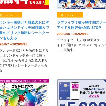
キャンペーン
キャンペーン
ランキー唐揚げと対象のおにぎ
ラブライブ！虹ヶ咲学園スク
またはサンドイッチ同時購入で
アイドル同好会×MINISTOP
象のドリンク無料レシートクー
2026/8/5～2026/8/12
ンもらえる
ラブライブ！虹ヶ咲学園スクー
26/8/7～2026/8/16
イドル同好会×MINISTOPキャン
ーン実施中！
ランキー唐揚げと対象のおにぎり
たはサンドイッチを一緒に買う
、8/17(月)から使える対象のドリ
ク1本無料レシートクーポンもら
る！