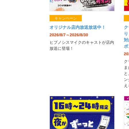
キャンペーン
オリジナル店内放送放送中！
ク
り
2026/8/7～2026/8/30
対
ヒプノシスマイクのキャストが店内
ポ
放送に登場！
20
ク
ま
と
ン
え