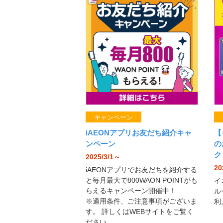
キャンペーン
iAEONアプリお友だち紹介キャ
【
ンペーン
の
ク
2025/3/1～
20
iAEONアプリでお友だちを紹介する
と毎月最大で800WAON POINTがも
イ
らえるキャンペーン開催中！
ル
※適用条件、ご注意事項がございま
利
す。 詳しくはWEBサイトをご覧く
ださい。