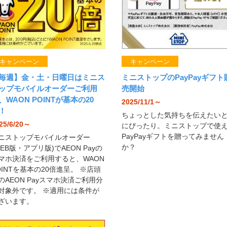
キャンペーン
キャンペーン
毎週】金・土・日曜日はミニス
ミニストップのPayPayギフト
ップモバイルオーダーご利用
売開始
、WAON POINTが基本の20
2025/11/1～
！
ちょっとした気持ちを伝えたい
25/6/20～
にぴったり。ミニストップで使
PayPayギフトを贈ってみません
ニストップモバイルオーダー
か？
WEB版・アプリ版)でAEON Payの
マホ決済をご利用すると、WAON
OINTを基本の20倍進呈。 ※店頭
のAEON Payスマホ決済ご利用分
対象外です。 ※適用には条件が
ざいます。