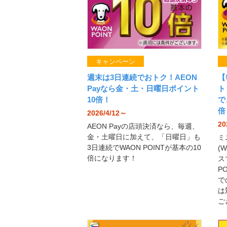
キャンペーン
週末は3日連続でおトク！AEON
【
Payなら金・土・日曜日ポイント
ト
10倍！
で
倍
2026/4/12～
20
AEON Payの店頭決済なら、毎週、
金・土曜日に加えて、「日曜日」も
ミ
3日連続でWAON POINTが基本の10
(
倍になります！
ス
P
で
は
ご