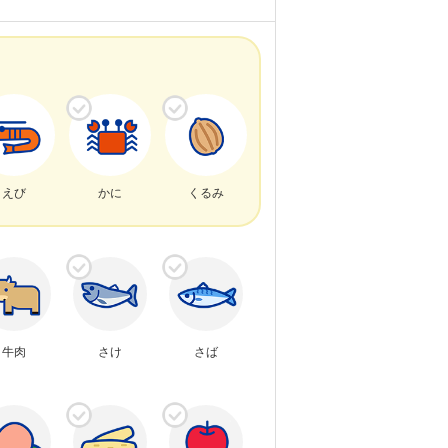
えび
かに
くるみ
牛肉
さけ
さば