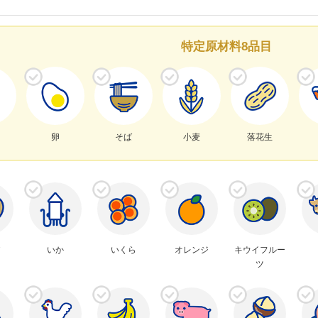
特定原材料8品目
卵
そば
小麦
落花生
いか
いくら
オレンジ
キウイフルー
ツ