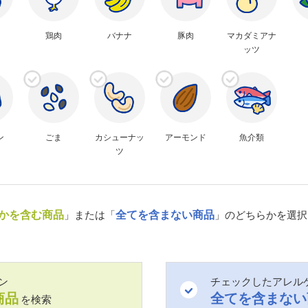
鶏肉
バナナ
豚肉
マカダミアナ
ッツ
ン
ごま
カシューナッ
アーモンド
魚介類
ツ
かを含む商品
」または「
全てを含まない商品
」のどちらかを選択
ン
チェックしたアレル
商品
全てを含まない
を検索