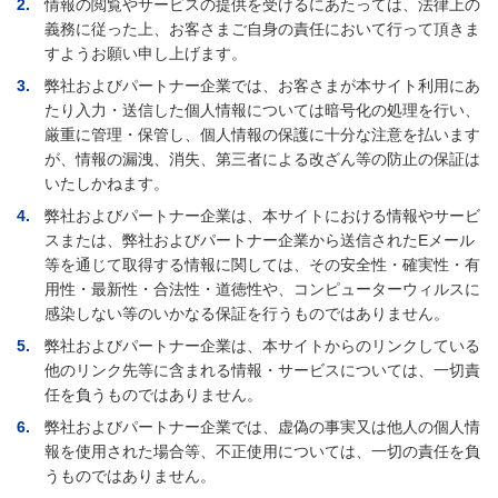
2.
情報の閲覧やサービスの提供を受けるにあたっては、法律上の
義務に従った上、お客さまご自身の責任において行って頂きま
すようお願い申し上げます。
3.
弊社およびパートナー企業では、お客さまが本サイト利用にあ
たり入力・送信した個人情報については暗号化の処理を行い、
厳重に管理・保管し、個人情報の保護に十分な注意を払います
が、情報の漏洩、消失、第三者による改ざん等の防止の保証は
いたしかねます。
4.
弊社およびパートナー企業は、本サイトにおける情報やサービ
スまたは、弊社およびパートナー企業から送信されたEメール
等を通じて取得する情報に関しては、その安全性・確実性・有
用性・最新性・合法性・道徳性や、コンピューターウィルスに
感染しない等のいかなる保証を行うものではありません。
5.
弊社およびパートナー企業は、本サイトからのリンクしている
他のリンク先等に含まれる情報・サービスについては、一切責
任を負うものではありません。
6.
弊社およびパートナー企業では、虚偽の事実又は他人の個人情
報を使用された場合等、不正使用については、一切の責任を負
うものではありません。