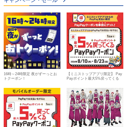
キャンペーン・セール
応募方法
STEP1：ご自身のXアカウントで、ミニストップ公式アカウ
ント(
@ministopfan
)をフォロー
STEP2：「#ミニストップの北海道フェア開催中」をポスト
STEP3：応募ボタンより応募
※当選権利はご本人のみ有効となり、第三者への譲渡・転
売・換金はできません。
※本キャンペーンにおいて複数のXアカウントで応募した場
合でも、抽選対象は1つのアカウントのみになります。
※当選方法に関するお問い合わせには対応いたしかねます
ので予めご了承ください。
※応募にはミニストップアプリの会員登録が必要になりま
16時～24時限定 夜がずーっとお
【ミニストップアプリ限定】 Pay
す。
トクーポン！
Payポイント最大5%戻ってくる
【当選賞品】
ホテル名
tower eleven hotel
住所
〒061-1116 北海道北広島市Fビレッジ-1
エスコンフィールド北海道 tower eleven hotel