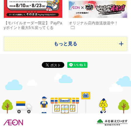
URL
https://www.hkdballpark.com/hotel/12/
【モバイルオーダー限定】 PayPa
オリジナル店内放送放送中！
宿泊可能期間
yポイント最大5％戻ってくる
2025年5月17日(土) 1泊2日
※宿泊日、宿泊部屋の変更はできません。
もっと見る
※宿泊されるお部屋の詳細は当選時にご連絡いたします。
【応募・当選資格】
・応募者は20歳以上であること
・日本国内在住であること
・ご応募いただく際の通信料等は、応募者のご負担となり
ます。
・公序良俗に反する行為や不正応募、明らかな商業行為等
が認められる場合には、当選の対象から除外させていただ
きます。
・本規約およびXが定める利用規約に反する不正な利用があ
った場合には、当選の対象から除外させていただきます。
・本キャンペーンヘのご応募には、キャンペーン開始日ま
でのXの登録(無料)が必要です。