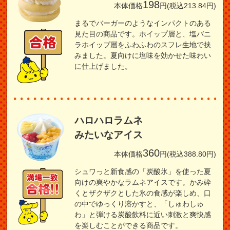
198
本体価格
円(税込213.84円)
まるでバーガーのようなインパクトのある
見た目の商品です。ホイップ層と、塩バニ
ラホイップ層をふわふわのスフレ生地で挟
みました。夏向けに塩味を効かせた味わい
に仕上げました。
ハロハロラムネ
みたいなアイス
360
本体価格
円(税込388.80円)
シュワっと新食感の「炭酸氷」を使った夏
向けの爽やかなラムネアイスです。かみ砕
くとザクザクとした氷の食感が楽しめ、口
の中でゆっくり溶かすと、「しゅわしゅ
わ」と弾ける炭酸飲料に近い刺激と爽快感
を楽しむことができる商品です。