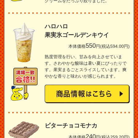
クリームをたっぷり絞りました。
ハロハロ
果実氷ゴールデンキウイ
550
本体価格
円(税込594.00円)
熟度管理を行い、甘みを向上させていま
す。さわやかな酸味は暑い夏にぴったりで
す。果実まるごとスライスしています。爽
やかな香りと味わいが感じられます。
ビターチョコモナカ
240
本体価格
円(税込259.20円)