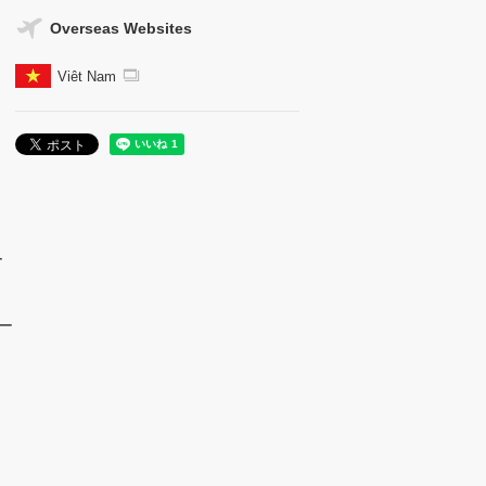
Overseas Websites
Viêt Nam
ー
ー