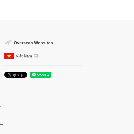
Overseas Websites
Viêt Nam
ー
ー