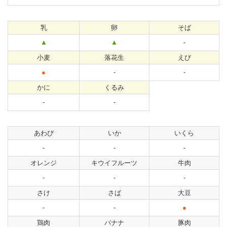
乳
卵
そば
▲
▲
-
小麦
落花生
えび
●
-
-
かに
くるみ
-
-
あわび
いか
いくら
-
-
-
オレンジ
キウイフルーツ
牛肉
-
-
-
さけ
さば
大豆
-
-
●
鶏肉
バナナ
豚肉