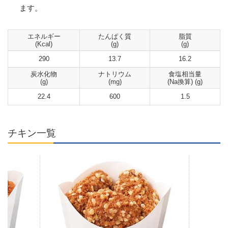
ます。
エネルギー
たんぱく質
脂質
(Kcal)
(g)
(g)
290
13.7
16.2
炭水化物
ナトリウム
食塩相当量
(g)
(mg)
(Na換算) (g)
22.4
600
1.5
チキン一覧