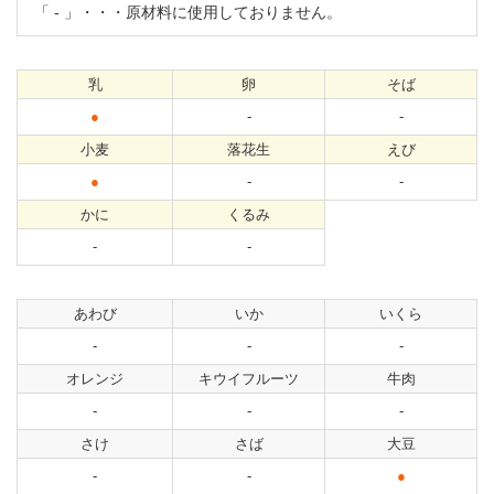
「
-
」・・・原材料に使用しておりません。
乳
卵
そば
●
-
-
小麦
落花生
えび
●
-
-
かに
くるみ
-
-
あわび
いか
いくら
-
-
-
オレンジ
キウイフルーツ
牛肉
-
-
-
さけ
さば
大豆
-
-
●