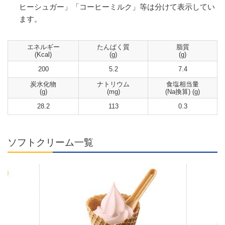
ヒーシュガー」「コーヒーミルク」等は分けて表示してい
ます。
エネルギー
たんぱく質
脂質
(Kcal)
(g)
(g)
200
5.2
7.4
炭水化物
ナトリウム
食塩相当量
(g)
(mg)
(Na換算) (g)
28.2
113
0.3
ソフトクリーム一覧