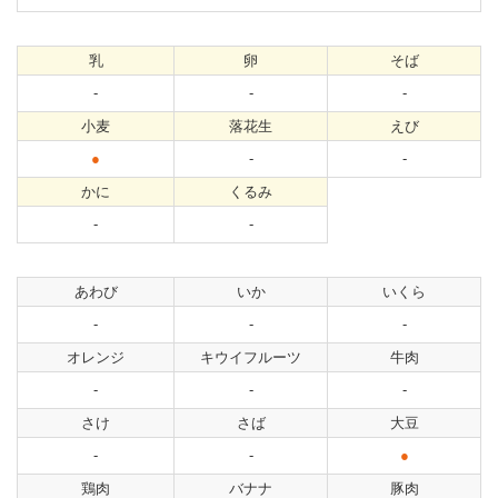
乳
卵
そば
-
-
-
小麦
落花生
えび
●
-
-
かに
くるみ
-
-
あわび
いか
いくら
-
-
-
オレンジ
キウイフルーツ
牛肉
-
-
-
さけ
さば
大豆
-
-
●
鶏肉
バナナ
豚肉