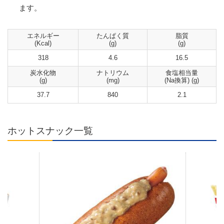
ます。
エネルギー
たんぱく質
脂質
(Kcal)
(g)
(g)
318
4.6
16.5
炭水化物
ナトリウム
食塩相当量
(g)
(mg)
(Na換算) (g)
37.7
840
2.1
ホットスナック一覧