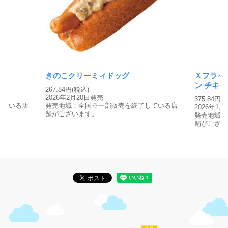
きのこクリーミィドッグ
Ｘフライ
ン チキ
267.84円(税込)
2026年2月20日発売
375.84円(
している店
発売地域：全国※一部販売を終了している店
2026年1
舗がございます。
発売地域：
舗がござい