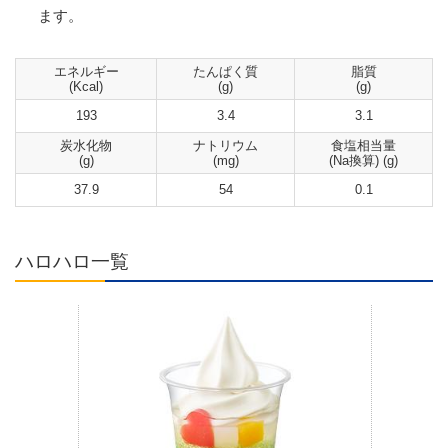
ます。
エネルギー
たんぱく質
脂質
(Kcal)
(g)
(g)
193
3.4
3.1
炭水化物
ナトリウム
食塩相当量
(g)
(mg)
(Na換算) (g)
37.9
54
0.1
ハロハロ一覧