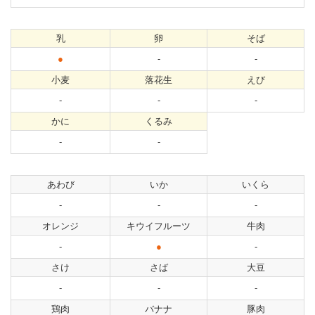
乳
卵
そば
●
-
-
小麦
落花生
えび
-
-
-
かに
くるみ
-
-
あわび
いか
いくら
-
-
-
オレンジ
キウイフルーツ
牛肉
-
●
-
さけ
さば
大豆
-
-
-
鶏肉
バナナ
豚肉