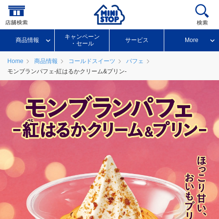
キャンペーン
商品情報
サービス
More
・セール
Home
商品情報
コールドスイーツ
パフェ
モンブランパフェ-紅はるかクリーム&プリン-