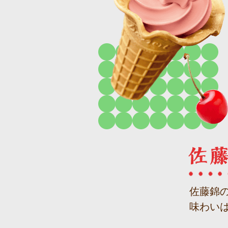
佐藤錦
味わい