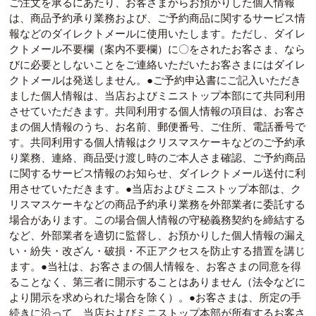
ご注文を承るにあたり、お客さまからお預かりした個人情報
は、商品予約承り業務および、ご予約商品に関するサービス情
報などのダイレクトメールに使用いたします。ただし、ダイレ
クトメール不要欄（案内不要欄）に〇をされたお客さま、なら
びに必要としないことをご連絡いただいたお客さまにはダイレ
クトメールは発送しません。●ご予約申込書にご記入いただき
ました個人情報は、当店およびミニストップ本部にて共同利用
させていただきます。共同利用する個人情報の項目は、お客さ
まの個人情報のうち、お名前、郵便番号、ご住所、電話番号で
す。共同利用する個人情報はクリスマスケーキなどのご予約承
り業務、連絡、商品受け渡し時のご本人さま確認、ご予約商品
に関するサービス情報のお知らせ、ダイレクトメール送付に利
用させていただきます。●当店およびミニストップ本部は、ク
リスマスケーキなどの商品予約承り業務を外部業者に委託する
場合があります。この場合個人情報の守秘義務契約を締結する
など、外部業者を適切に監督し、お預かりした個人情報の漏え
い・紛失・改ざん・破損・不正アクセスを防止する措置を講じ
ます。●当社は、お客さまの個人情報を、お客さまの同意を得
ることなく、第三者に開示することはありません（法令などに
より開示を求められた場合を除く）。●お客さまは、所定の手
続きに沿って、当店およびミニストップ本部が所有するお客さ