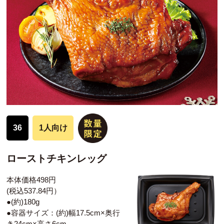
36
1人向け
ローストチキンレッグ
本体価格498円
(税込537.84円）
●(約)180g
●容器サイズ：(約)幅17.5cm×奥行
き24cm×高さ6cm