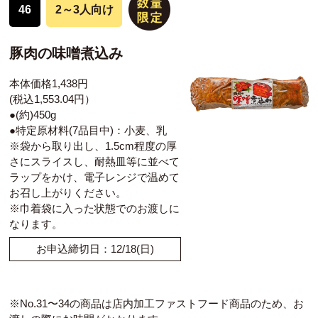
46
2～3人向け
豚肉の味噌煮込み
本体価格1,438円
(税込1,553.04円）
●(約)450g
●特定原材料(7品目中)：小麦、乳
※袋から取り出し、1.5cm程度の厚
さにスライスし、耐熱皿等に並べて
ラップをかけ、電子レンジで温めて
お召し上がりください。
※巾着袋に入った状態でのお渡しに
なります。
お申込締切日：12/18(日)
※No.31〜34の商品は店内加工ファストフード商品のため、お