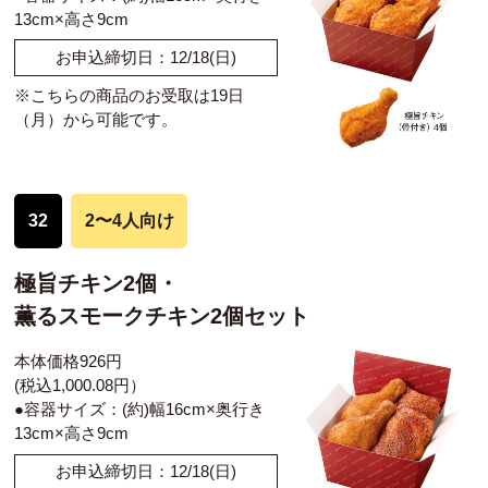
13cm×高さ9cm
お申込締切日：12/18(日)
※こちらの商品のお受取は19日
（月）から可能です。
32
2〜4人向け
極旨チキン2個・
薫るスモークチキン2個セット
本体価格926円
(税込1,000.08円）
●容器サイズ：(約)幅16cm×奥行き
13cm×高さ9cm
お申込締切日：12/18(日)