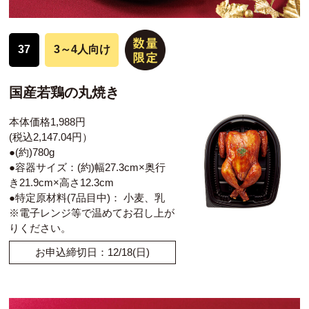
37
3～4人向け
国産若鶏の丸焼き
本体価格1,988円
(税込2,147.04円）
●(約)780g
●容器サイズ：(約)幅27.3cm×奥行
き21.9cm×高さ12.3cm
●特定原材料(7品目中)： 小麦、乳
※電子レンジ等で温めてお召し上が
りください。
お申込締切日：12/18(日)