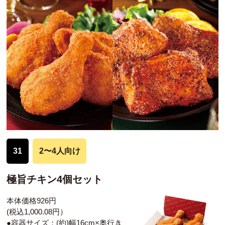
31
2〜4人向け
極旨チキン4個セット
本体価格926円
(税込1,000.08円）
●容器サイズ：(約)幅16cm×奥行き