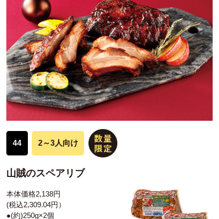
44
2～3人向け
山賊のスペアリブ
本体価格2,138円
(税込2,309.04円）
●(約)250g×2個