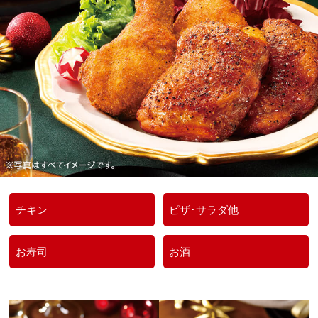
チキン
ピザ･サラダ他
お寿司
お酒