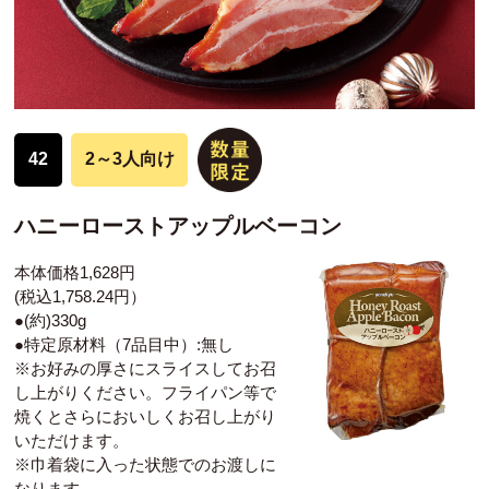
42
2～3人向け
ハニーローストアップルベーコン
本体価格1,628円
(税込1,758.24円）
●(約)330g
●特定原材料（7品目中）:無し
※お好みの厚さにスライスしてお召
し上がりください。フライパン等で
焼くとさらにおいしくお召し上がり
いただけます。
※巾着袋に入った状態でのお渡しに
なります。