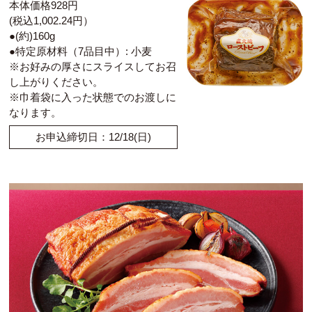
本体価格928円
(税込1,002.24円）
●(約)160g
●特定原材料（7品目中）: 小麦
※お好みの厚さにスライスしてお召
し上がりください。
※巾着袋に入った状態でのお渡しに
なります。
お申込締切日：12/18(日)