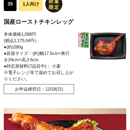
35
1人向け
国産ローストチキンレッグ
本体価格1,088円
(税込1,175.04円）
●(約)280g
●容器サイズ：(約)幅17.5cm×奥行
き24cm×高さ6cm
●特定原材料(7品目中)： 小麦
※電子レンジ等で温めてお召し上が
りください。
お申込締切日：12/18(日)