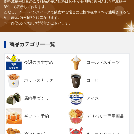
※軽減税率対象の飲食料品の税込価格はお持ち帰り時に適用される軽減税率
8%にて表示しております。
ただし、イートインスペースで飲食する場合には標準税率10%が適用されるた
め、表示税込価格とは異なります。
※一部取扱いの無い時間帯がございます。
商品カテゴリー一覧
今週のおすすめ
コールドスイーツ
ホットスナック
コーヒー
店内手づくり
アイス
ギフト・予約
デリバリー専用商品