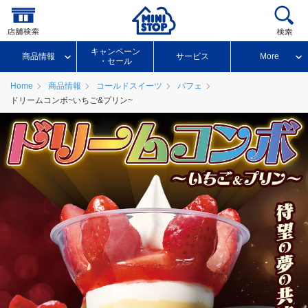
キャンペーン
商品情報
サービス
More
・セール
Home
商品情報
コールドスイーツ
パフェ
ドリームコンボ~いちご&プリン~