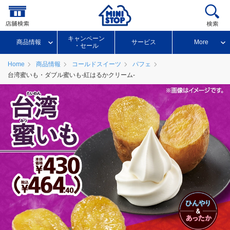
キャンペーン
商品情報
サービス
More
・セール
Home
商品情報
コールドスイーツ
パフェ
台湾蜜いも・ダブル蜜いも-紅はるかクリーム-