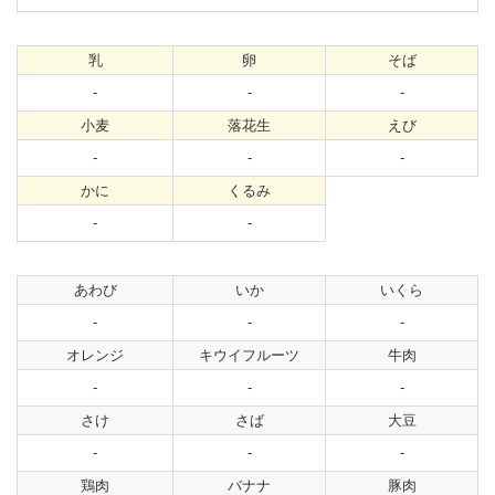
乳
卵
そば
-
-
-
小麦
落花生
えび
-
-
-
かに
くるみ
-
-
あわび
いか
いくら
-
-
-
オレンジ
キウイフルーツ
牛肉
-
-
-
さけ
さば
大豆
-
-
-
鶏肉
バナナ
豚肉