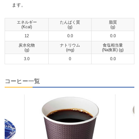
ます。
エネルギー
たんぱく質
脂質
(Kcal)
(g)
(g)
12
0.0
0.0
炭水化物
ナトリウム
食塩相当量
(g)
(mg)
(Na換算) (g)
3.0
0
0.0
コーヒー一覧