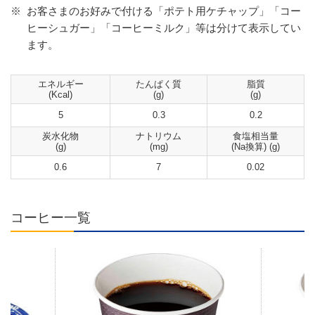
※
お客さまのお好みで付ける「ポテト用ケチャップ」「コー
ヒーシュガー」「コーヒーミルク」等は分けて表示してい
ます。
エネルギー
たんぱく質
脂質
(Kcal)
(g)
(g)
5
0.3
0.2
炭水化物
ナトリウム
食塩相当量
(g)
(mg)
(Na換算) (g)
0.6
7
0.02
コーヒー一覧