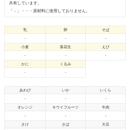
共有しています。
「
-
」・・・原材料に使用しておりません。
乳
卵
そば
-
-
-
小麦
落花生
えび
-
-
-
かに
くるみ
-
-
あわび
いか
いくら
-
-
-
オレンジ
キウイフルーツ
牛肉
-
-
-
さけ
さば
大豆