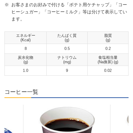
※
お客さまのお好みで付ける「ポテト用ケチャップ」「コー
ヒーシュガー」「コーヒーミルク」等は分けて表示してい
ます。
エネルギー
たんぱく質
脂質
(Kcal)
(g)
(g)
8
0.5
0.2
炭水化物
ナトリウム
食塩相当量
(g)
(mg)
(Na換算) (g)
1.0
9
0.02
コーヒー一覧