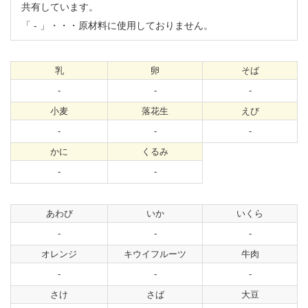
共有しています。
「
-
」・・・原材料に使用しておりません。
乳
卵
そば
-
-
-
小麦
落花生
えび
-
-
-
かに
くるみ
-
-
あわび
いか
いくら
-
-
-
オレンジ
キウイフルーツ
牛肉
-
-
-
さけ
さば
大豆