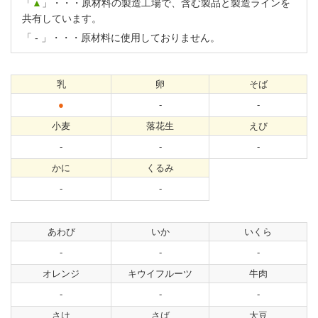
「
▲
」・・・原材料の製造工場で、含む製品と製造ラインを
共有しています。
「
-
」・・・原材料に使用しておりません。
乳
卵
そば
●
-
-
小麦
落花生
えび
-
-
-
かに
くるみ
-
-
あわび
いか
いくら
-
-
-
オレンジ
キウイフルーツ
牛肉
-
-
-
さけ
さば
大豆