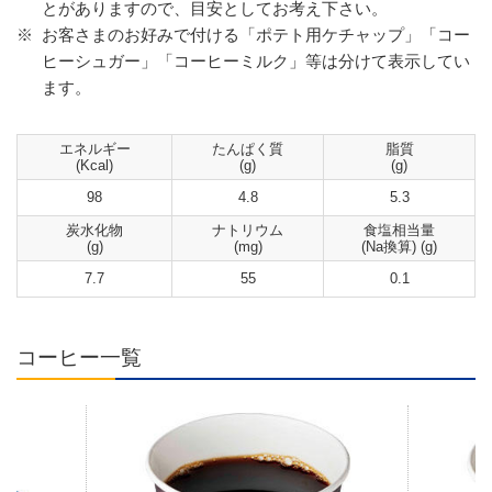
とがありますので、目安としてお考え下さい。
※
お客さまのお好みで付ける「ポテト用ケチャップ」「コー
ヒーシュガー」「コーヒーミルク」等は分けて表示してい
ます。
エネルギー
たんぱく質
脂質
(Kcal)
(g)
(g)
98
4.8
5.3
炭水化物
ナトリウム
食塩相当量
(g)
(mg)
(Na換算) (g)
7.7
55
0.1
コーヒー一覧