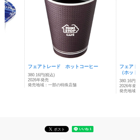
フェアトレード ホットコーヒー
フェアト
（ホット
380.16円(税込)
2026年発売
380.16円(
発売地域：一部の特殊店舗
2026年発
発売地域：