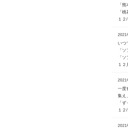
「熊
「桃
１２/
202
いつ
「ソ
「ソ
１２月
202
一度
集え
「ず
１２/
202