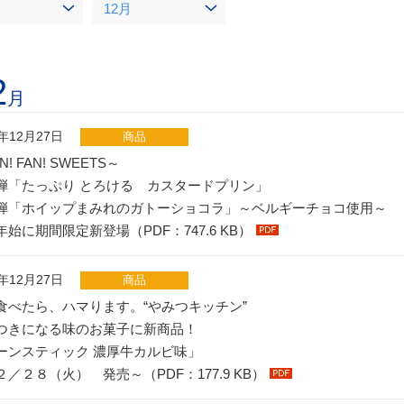
12月
2
月
1年12月27日
商品
N! FAN! SWEETS～
弾「たっぷり とろける カスタードプリン」
弾「ホイップまみれのガトーショコラ」～ベルギーチョコ使用～
年始に期間限定新登場（PDF：747.6 KB）
1年12月27日
商品
食べたら、ハマります。“やみつキッチン”
つきになる味のお菓子に新商品！
ーンスティック 濃厚牛カルビ味」
２／２８（火） 発売～（PDF：177.9 KB）