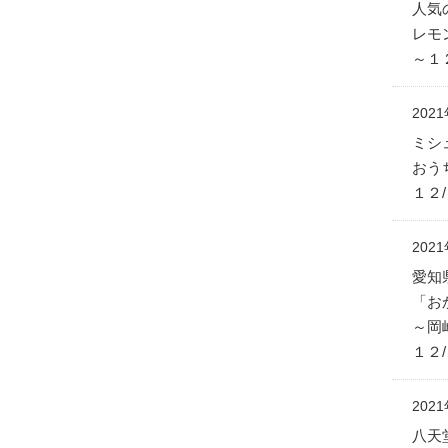
人気
レモ
～１
202
ミシュ
おう
１２/
202
愛知
「お
～岡
１２
202
八天