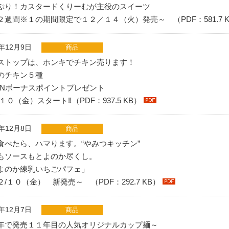
ぷり！カスタードくりーむが主役のスイーツ
２週間※１の期間限定で１２／１４（火）発売～ （PDF：581.7 K
1年12月9日
商品
ストップは、ホンキでチキン売ります！
のチキン５種
ONボーナスポイントプレゼント
１０（金）スタート‼（PDF：937.5 KB）
1年12月8日
商品
食べたら、ハマります。“やみつキッチン”
もソースもとよのか尽くし。
よのか練乳いちごパフェ」
２/１０（金） 新発売～ （PDF：292.7 KB）
1年12月7日
商品
年で発売１１年目の人気オリジナルカップ麺～