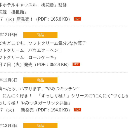
本ホテルキャッスル 桃花源」監修
花源 担担麺」
７（火）新発売！（PDF：165.8 KB）
1年12月6日
商品
でもどこでも、ソフトクリーム気分♪なお菓子
フトクリーム バウムクーヘン」
フトクリーム ロールケーキ」
７日（火）発売（PDF：352.4 KB）
1年12月6日
商品
食べたら、ハマります。“やみつキッチン”
、にんにく好き！ 「ずっしり極！」シリーズに“にんにく”づくし
っしり極！ やみつきガーリック弁当」
７（火） 新発売（PDF：194.0 KB）
1年12月3日
商品