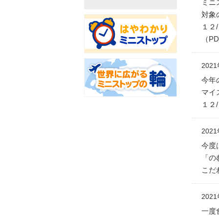
ミニ
対象
１２
（PD
202
今年
マイ
１２/
202
今度
「の
こだ
202
一度