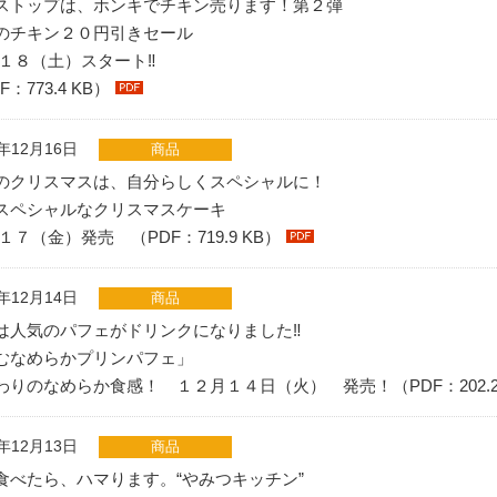
ストップは、ホンキでチキン売ります！第２弾
のチキン２０円引きセール
/１８（土）スタート‼
F：773.4 KB）
1年12月16日
商品
のクリスマスは、自分らしくスペシャルに！
スペシャルなクリスマスケーキ
１７（金）発売 （PDF：719.9 KB）
1年12月14日
商品
は人気のパフェがドリンクになりました‼
むなめらかプリンパフェ」
わりのなめらか食感！ １２月１４日（火） 発売！（PDF：202.2
1年12月13日
商品
食べたら、ハマります。“やみつキッチン”