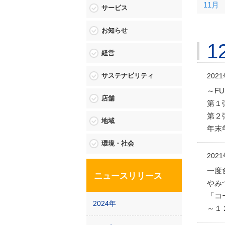
11月
サービス
お知らせ
1
経営
202
サステナビリティ
～FU
店舗
第１
第２
地域
年末
環境・社会
202
一度
ニュースリリース
やみ
「コ
2024年
～１