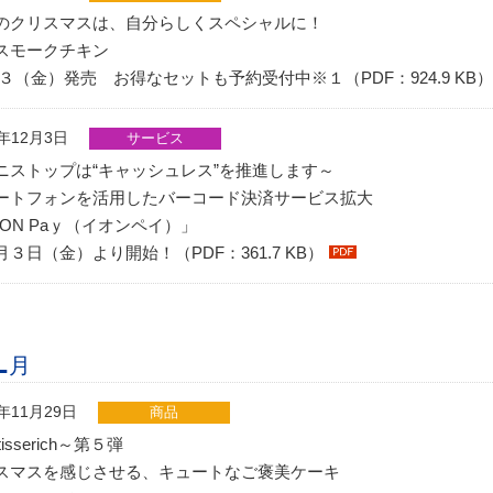
のクリスマスは、自分らしくスペシャルに！
スモークチキン
/３（金）発売 お得なセットも予約受付中※１（PDF：924.9 KB）
1年12月3日
サービス
ニストップは“キャッシュレス”を推進します～
ートフォンを活用したバーコード決済サービス拡大
EON Paｙ（イオンペイ）」
月３日（金）より開始！（PDF：361.7 KB）
1
月
1年11月29日
商品
tisserich～第５弾
スマスを感じさせる、キュートなご褒美ケーキ