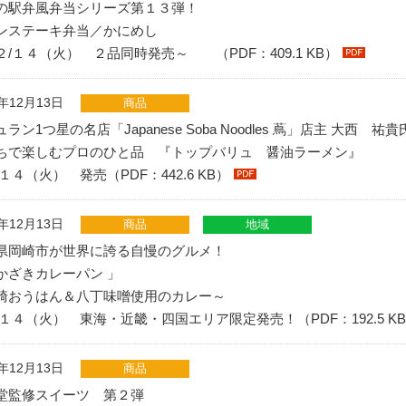
の駅弁風弁当シリーズ第１３弾！
ンステーキ弁当／かにめし
２/１４（火） ２品同時発売～ （PDF：409.1 KB）
1年12月13日
商品
ラン1つ星の名店「Japanese Soba Noodles 蔦」店主 大西 祐
ちで楽しむプロのひと品 『トップバリュ 醤油ラーメン』
１４（火） 発売（PDF：442.6 KB）
1年12月13日
商品
地域
県岡崎市が世界に誇る自慢のグルメ！
かざきカレーパン 」
崎おうはん＆八丁味噌使用のカレー～
/１４（火） 東海・近畿・四国エリア限定発売！（PDF：192.5 K
1年12月13日
商品
堂監修スイーツ 第２弾