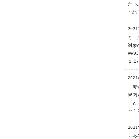
たっ
～約
202
ミニ
対象
WA
１２/
202
一度
果肉
「と
～１
202
～今