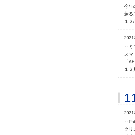
今年
薫る
１２
202
～ミ
スマ
「A
１２
1
202
～Pa
クリ