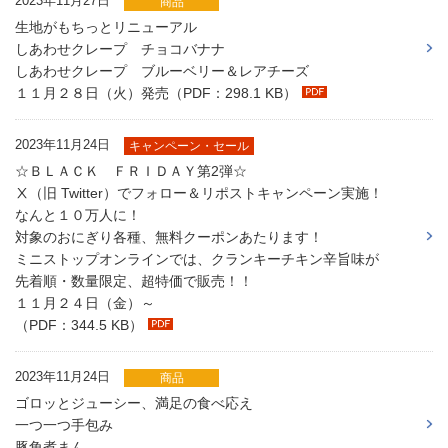
2023年11月27日
商品
生地がもちっとリニューアル
しあわせクレープ チョコバナナ
しあわせクレープ ブルーベリー＆レアチーズ
１１月２８日（火）発売（PDF：298.1 KB）
2023年11月24日
キャンペーン・セール
☆ＢＬＡＣＫ ＦＲＩＤＡＹ第2弾☆
Ⅹ（旧 Twitter）でフォロー＆リポストキャンペーン実施！
なんと１０万人に！
対象のおにぎり各種、無料クーポンあたります！
ミニストップオンラインでは、クランキーチキン辛旨味が
先着順・数量限定、超特価で販売！！
１１月２４日（金）～
（PDF：344.5 KB）
2023年11月24日
商品
ゴロッとジューシー、満足の食べ応え
一つ一つ手包み
豚角煮まん