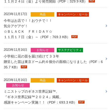
１１月２４日（金）より発売開始（PDF：329.9 KB）
2023年11月17日
商品
キャンペーン・セール
今年はお店で！！おウチで！！
気分アゲアゲ！
☆ＢＬＡＣＫ ＦＲＩＤＡＹ☆
１１月１７日（金）～（PDF：769.3 KB）
2023年11月16日
お知らせ
サステナビリティ
小学校に花の苗を届け続けて３３年
贈呈した苗は東京ドーム約６個分の面積になりました（PDF：6
35.7 KB）
2023年11月16日
商品
キャンペーン・セール
お知らせ
ミニストップのギネス世界記録™、
『ギネス世界記録™２０２４』掲載、
感謝キャンペーン実施！！（PDF：693.3 KB）