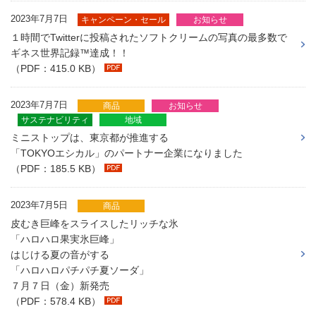
2023年7月7日
キャンペーン・セール
お知らせ
１時間でTwitterに投稿されたソフトクリームの写真の最多数で
ギネス世界記録™達成！！
（PDF：415.0 KB）
2023年7月7日
商品
お知らせ
サステナビリティ
地域
ミニストップは、東京都が推進する
「TOKYOエシカル」のパートナー企業になりました
（PDF：185.5 KB）
2023年7月5日
商品
皮むき巨峰をスライスしたリッチな氷
「ハロハロ果実氷巨峰」
はじける夏の音がする
「ハロハロパチパチ夏ソーダ」
７月７日（金）新発売
（PDF：578.4 KB）