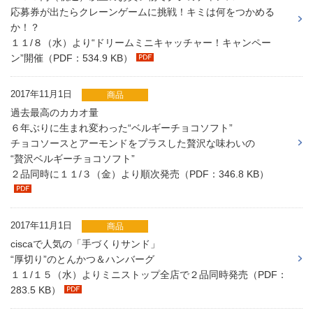
応募券が出たらクレーンゲームに挑戦！キミは何をつかめる
か！？
１１/８（水）より“ドリームミニキャッチャー！キャンペー
ン”開催（PDF：534.9 KB）
2017年11月1日
商品
過去最高のカカオ量
６年ぶりに生まれ変わった“ベルギーチョコソフト”
チョコソースとアーモンドをプラスした贅沢な味わいの
“贅沢ベルギーチョコソフト”
２品同時に１１/３（金）より順次発売（PDF：346.8 KB）
2017年11月1日
商品
ciscaで人気の「手づくりサンド」
“厚切り”のとんかつ＆ハンバーグ
１１/１５（水）よりミニストップ全店で２品同時発売（PDF：
283.5 KB）