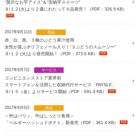
“贅沢なお芋アイス”＆“安納芋スイーツ”
９/１２(火)より２週にわたって４品発売！（PDF：326.9 KB）
2017年9月11日
商品
赤、白、黒、３種のぶどう果汁使用
女性が喜ぶポリフェノール入り！“３ぶどうのスムージー”
９/１２ (火)より発売開始！（PDF：373.5 KB）
2017年9月7日
サービス
コンビニエンスストア業界初
スマートフォンを活用した収納代行サービス「PAYSLE」
９/１５（金）よりサービス開始（PDF：591.4 KB）
2017年9月5日
商品
～外はパリッ、中はしっとり食感～
「ベルギーハッシュドポテト」新発売（PDF：361.4 KB）