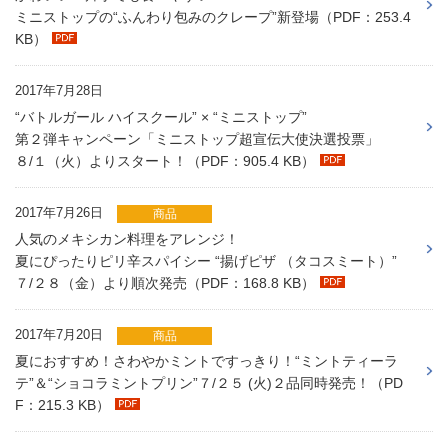
ミニストップの“ふんわり包みのクレープ”新登場（PDF：253.4
KB）
2017年7月28日
“バトルガール ハイスクール” × “ミニストップ”
第２弾キャンペーン「ミニストップ超宣伝大使決選投票」
８/１（火）よりスタート！（PDF：905.4 KB）
2017年7月26日
商品
人気のメキシカン料理をアレンジ！
夏にぴったりピリ辛スパイシー “揚げピザ （タコスミート）”
７/２８（金）より順次発売（PDF：168.8 KB）
2017年7月20日
商品
夏におすすめ！さわやかミントですっきり！“ミントティーラ
テ”＆“ショコラミントプリン”７/２５ (火)２品同時発売！（PD
F：215.3 KB）