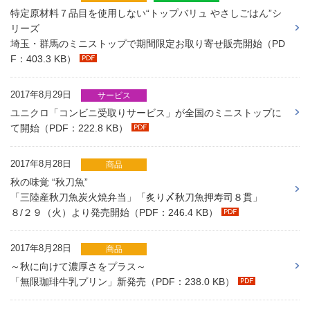
特定原材料７品目を使用しない“トップバリュ やさしごはん”シ
リーズ
埼玉・群馬のミニストップで期間限定お取り寄せ販売開始（PD
F：403.3 KB）
2017年8月29日
サービス
ユニクロ「コンビニ受取りサービス」が全国のミニストップに
て開始（PDF：222.8 KB）
2017年8月28日
商品
秋の味覚 “秋刀魚”
「三陸産秋刀魚炭火焼弁当」「炙り〆秋刀魚押寿司８貫」
８/２９（火）より発売開始（PDF：246.4 KB）
2017年8月28日
商品
～秋に向けて濃厚さをプラス～
「無限珈琲牛乳プリン」新発売（PDF：238.0 KB）