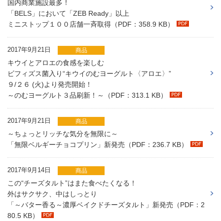
国内商業施設最多！
「BELS」において「ZEB Ready」以上
ミニストップ１００店舗一斉取得（PDF：358.9 KB）
2017年9月21日
商品
キウイとアロエの食感を楽しむ
ビフィズス菌入り“キウイのむヨーグルト〈アロエ〉”
９/２６ (火)より発売開始！
～のむヨーグルト３品刷新！～（PDF：313.1 KB）
2017年9月21日
商品
～ちょっとリッチな気分を無限に～
「無限ベルギーチョコプリン」新発売（PDF：236.7 KB）
2017年9月14日
商品
この“チーズタルト”はまた食べたくなる！
外はサクサク、中はしっとり
「～バター香る～濃厚ベイクドチーズタルト」新発売（PDF：2
80.5 KB）