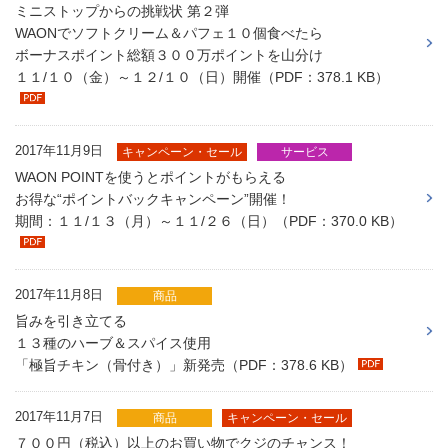
ミニストップからの挑戦状 第２弾
WAONでソフトクリーム＆パフェ１０個食べたら
ボーナスポイント総額３００万ポイントを山分け
１１/１０（金）～１２/１０（日）開催（PDF：378.1 KB）
2017年11月9日
キャンペーン・セール
サービス
WAON POINTを使うとポイントがもらえる
お得な“ポイントバックキャンペーン”開催！
期間：１１/１３（月）～１１/２６（日）（PDF：370.0 KB）
2017年11月8日
商品
旨みを引き立てる
１３種のハーブ＆スパイス使用
「極旨チキン（骨付き）」新発売（PDF：378.6 KB）
2017年11月7日
商品
キャンペーン・セール
７００円（税込）以上のお買い物でクジのチャンス！