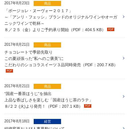
2017年8月23日
商品
「ボージョレ・ヌーヴォー２０１７」
～「アンリ・フェッシ」ブランドのオリジナルワインやオーガ
ニックワインで乾杯～
８／２５（金）よりご予約承り開始（PDF：404.5 KB）
2017年8月21日
商品
チョコレートで季節先取り
この夏頑張った“私へのご褒美”に
こだわりのショコラスイーツ３品同時発売（PDF：200.7 KB）
2017年8月21日
商品
“国産一番茶ほうじ”を抽出
上品な香ばしさを楽しむ「国産ほうじ茶のラテ」
８/２２ (火)より発売！（PDF：207.1 KB）
2017年8月18日
経営
組織変更および人事異動について