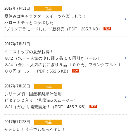
2017年7月31日
商品
夏休みはキャラクタースイーツを楽しもう！
ハローキティとコラボした
“プリンアラモードしゅー”新発売（PDF：265.7 KB）
2017年7月31日
ミニストップの夏がお得！
８/２（水）～人気の冷し麺５品 ５０円引きセール！
８/４（金）～人気のおにぎり５品 １００円、フランクフルト１
００円セール！（PDF：552.6 KB）
2017年7月28日
商品
シリーズ初！国産和梨果汁使用
ビタミンＣ入り！“和梨mixスムージー”
８/１ (火)より発売開始！（PDF：485.7 KB）
2017年7月28日
商品
かわいい！片手でも食べやすい！