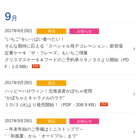
9
月
2017年9月29日
商品
お知らせ
“いちご”をいっぱい食べたい！
そんな期待に応える「スペシャル苺デコレーション」新登場
定番ケーキ「ザ・フレーズ」もいちご増量
クリスマスケーキ＆フードのご予約承り９／３０より開始（PD
F：1.0 MB）
2017年9月29日
商品
ハッピーハロウィン！北海道産かぼちゃ使用
“かぼちゃとキャラメルのラテ”
１０/３ (火)より発売開始！（PDF：208.9 KB）
2017年9月29日
商品
お知らせ
～年末年始のご準備はミニストップで～
“「和風重」から「オードブル」まで”