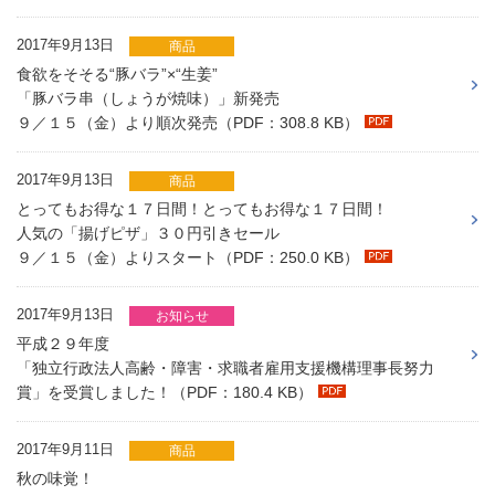
2017年9月13日
商品
食欲をそそる“豚バラ”×“生姜”
「豚バラ串（しょうが焼味）」新発売
９／１５（金）より順次発売（PDF：308.8 KB）
2017年9月13日
商品
とってもお得な１７日間！とってもお得な１７日間！
人気の「揚げピザ」３０円引きセール
９／１５（金）よりスタート（PDF：250.0 KB）
2017年9月13日
お知らせ
平成２９年度
「独立行政法人高齢・障害・求職者雇用支援機構理事長努力
賞」を受賞しました！（PDF：180.4 KB）
2017年9月11日
商品
秋の味覚！