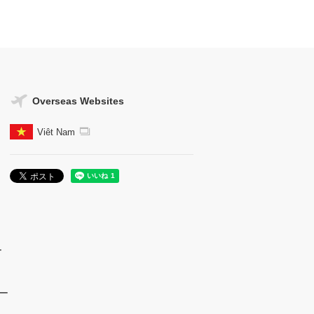
Overseas Websites
Viêt Nam
ー
ー