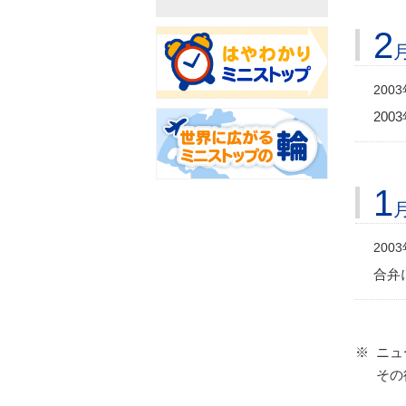
2
200
20
1
200
合弁に
※
ニュ
その