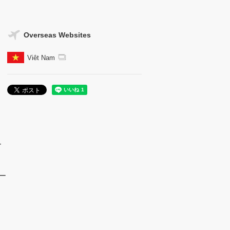
Overseas Websites
Viêt Nam
ー
ー