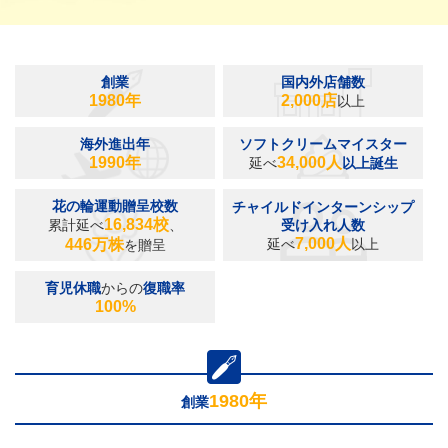
創業
国内外店舗数
1980年
2,000店
以上
海外進出年
ソフトクリームマイスター
1990年
34,000人
延べ
以上誕生
花の輪運動贈呈校数
チャイルドインターンシップ
16,834校
累計延べ
、
受け入れ人数
7,000人
446万株
延べ
以上
を贈呈
育児休職
からの
復職率
100%
1980年
創業