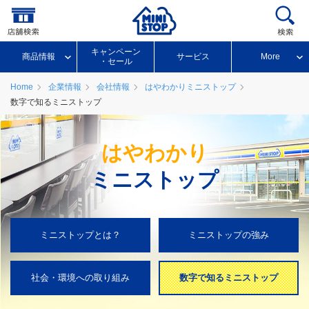
キャンペーン
商品情報
サービス
More
・セール
Home
企業情報
会社情報
はやわかりミニストップ
数字で知るミニストップ
はやわかり
ミニストップ
ミニストップとは？
ミニストップの強み
社会・環境への取り組み
数字で知るミニストップ