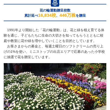
花の輪運動贈呈校数
16,834校
446万株
累計延べ
、
を贈呈
1991年より開始した「花の輪運動」は、花と緑を植え育てる体
験を通じ、子どもたちに生命の大切さを知ってもらうとともに校
庭や教室に花や緑を増やしていくことを目的としています。
お客さまからの募金と、毎週土曜日のソフトクリームの売り上
げの1%を使い、ミニストップの出店エリアで応募のあった小学校
に抽選で花を贈呈しています。