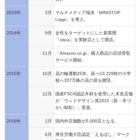
2013年
3月
マルチメディア端末「MINISTOP
Loppi」を導入。
2014年
9月
女性をターゲットにした新業態
「cisca」を実験店として開店。
11月
「Amazon.co.jp」購入商品の店頭受取
サービス開始。
2015年
10月
花の輪運動25年。延べ13,229校の小学
校へ337万株の花の苗を贈呈。
12月
国産FSC®認証木材を使用した木造店舗
が「ウッドデザイン賞2015（新・木づ
かい顕彰）」受賞。
2016年
2月
国内外店舗数が5,000店となる。
6月
厚生労働大臣認定「えるぼし」マーク