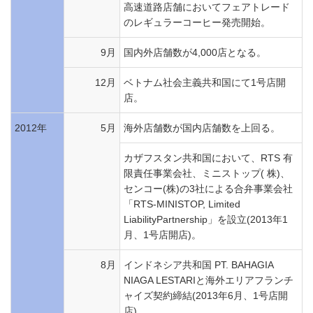
高速道路店舗においてフェアトレード
のレギュラーコーヒー発売開始。
9月
国内外店舗数が4,000店となる。
12月
ベトナム社会主義共和国にて1号店開
店。
2012年
5月
海外店舗数が国内店舗数を上回る。
カザフスタン共和国において、RTS 有
限責任事業会社、ミニストップ( 株)、
センコー(株)の3社による合弁事業会社
「RTS-MINISTOP, Limited
LiabilityPartnership」を設立(2013年1
月、1号店開店)。
8月
インドネシア共和国 PT. BAHAGIA
NIAGA LESTARIと海外エリアフランチ
ャイズ契約締結(2013年6月、1号店開
店)。