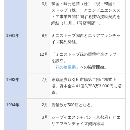
6月
韓国・味元通商（株）（現：韓国ミニ
ストップ（株））とコンビニエンスス
トア事業展開に関する技術援助契約を
締結（11月、1号店開店）。
1991年
9月
ミニストップ関西とエリアフランチャ
イズ契約締結。
12月
「ミニストップ緑の環境推進クラブ」
を設立。
「
花の輪運動
」への協賛開始。
1993年
7月
東京証券取引所市場第二部に株式上
場。資本金を41億5,753万3,000円に増
資。
1994年
2月
店舗数が500店となる。
3月
シーブイエスジャパン（京都府）とエ
リアフランチャイズ契約締結。