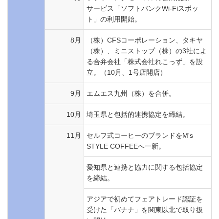
サービス「ソフトバンクWi-Fiスポッ
ト」の利用開始。
8月
（株）CFSコーポレーション、タキヤ
（株）、ミニストップ（株）の3社によ
る合弁会社「株式会社れこっず」を設
立。（10月、1号店開店）
9月
エムエス九州（株）を合併。
10月
埼玉県と包括的連携協定を締結。
11月
セルフ式コーヒーのブランドをM's
STYLE COFFEEへ一新。
愛知県と連携と協力に関する包括協定
を締結。
アジアで初めてフェアトレード認証を
受けた「バナナ」を関東以北で取り扱