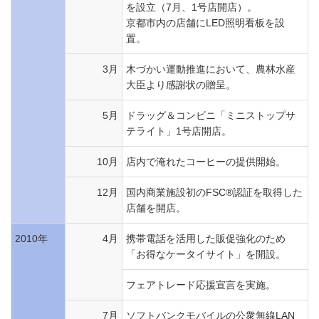
を設立（7月、1号店開店）。
京都市内の店舗にLED照明看板を設
置。
3月
木づかい運動推進において、農林水産
大臣より感謝状の贈呈。
5月
ドラッグ＆コンビニ「ミニストップサ
テライト」1号店開店。
10月
店内で淹れたコーヒーの提供開始。
12月
国内商業施設初のFSC®認証を取得した
店舗を開店。
2010年
4月
携帯電話を活用した販促強化のため
「お得なケータイサイト」を開設。
フェアトレード応援宣言を実施。
7月
ソフトバンクモバイルの公衆無線LAN