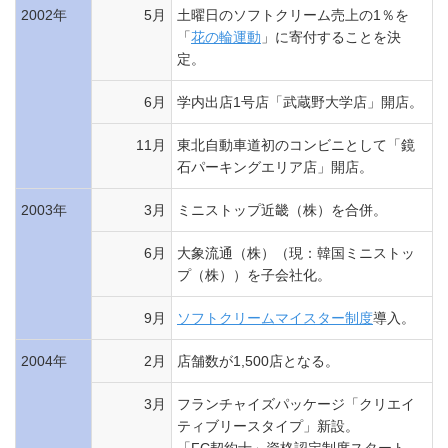
2002年
5月
土曜日のソフトクリーム売上の1％を
「
花の輪運動
」に寄付することを決
定。
6月
学内出店1号店「武蔵野大学店」開店。
11月
東北自動車道初のコンビニとして「鏡
石パーキングエリア店」開店。
2003年
3月
ミニストップ近畿（株）を合併。
6月
大象流通（株）（現：韓国ミニストッ
プ（株））を子会社化。
9月
ソフトクリームマイスター制度
導入。
2004年
2月
店舗数が1,500店となる。
3月
フランチャイズパッケージ「クリエイ
ティブリースタイプ」新設。