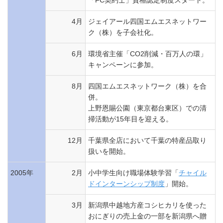
「FC契約士」資格認定制度スタート。
4月
ジェイアール四国エムエスネットワー
ク（株）を子会社化。
6月
環境省主催「CO2削減・百万人の環」
キャンペーンに参加。
8月
四国エムエスネットワーク（株）を合
併。
上野恩賜公園（東京都台東区）での清
掃活動が15年目を迎える。
12月
千葉県全店において千葉の特産品取り
扱いを開始。
2005年
2月
小中学生向け職場体験学習「
チャイル
ドインターンシップ制度
」開始。
3月
新潟県中越地方産コシヒカリを使った
おにぎりの売上金の一部を新潟県へ贈