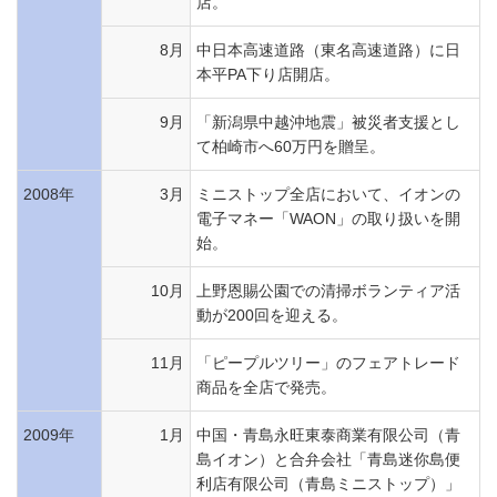
店。
8月
中日本高速道路（東名高速道路）に日
本平PA下り店開店。
9月
「新潟県中越沖地震」被災者支援とし
て柏崎市へ60万円を贈呈。
2008年
3月
ミニストップ全店において、イオンの
電子マネー「WAON」の取り扱いを開
始。
10月
上野恩賜公園での清掃ボランティア活
動が200回を迎える。
11月
「ピープルツリー」のフェアトレード
商品を全店で発売。
2009年
1月
中国・青島永旺東泰商業有限公司（青
島イオン）と合弁会社「青島迷你島便
利店有限公司（青島ミニストップ）」