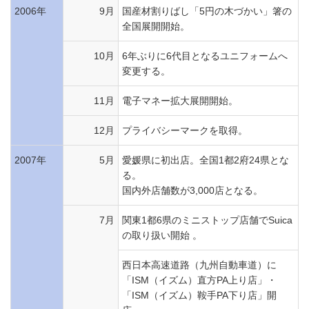
2006年
9月
国産材割りばし「5円の木づかい」箸の
全国展開開始。
10月
6年ぶりに6代目となるユニフォームへ
変更する。
11月
電子マネー拡大展開開始。
12月
プライバシーマークを取得。
2007年
5月
愛媛県に初出店。全国1都2府24県とな
る。
国内外店舗数が3,000店となる。
7月
関東1都6県のミニストップ店舗でSuica
の取り扱い開始 。
西日本高速道路（九州自動車道）に
「ISM（イズム）直方PA上り店」・
「ISM（イズム）鞍手PA下り店」開