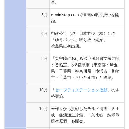
呈。
5月
e-ministop.comで書籍の取り扱いを開
始。
6月
郵政公社（現：日本郵便（株））の
「ゆうパック」取り扱い開始。
徳島県に初出店。
8月
「災害時における帰宅困難者支援に関
する協定」を8都県市（東京都・埼玉
県・千葉県・神奈川県・横浜市・川崎
市・千葉市・さいたま市）と締結。
10月
「
セーフティステーション活動
」の本
格実施。
12月
米作りから挑戦したチルド清酒「久比
岐 無濾過生原酒」「久比岐 純米吟
醸生原酒」を販売。