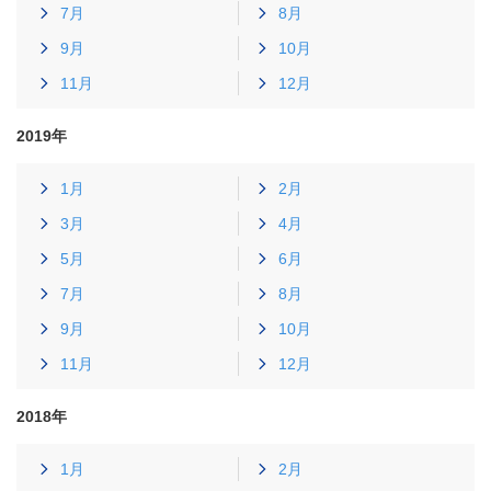
7月
8月
9月
10月
11月
12月
2019年
1月
2月
3月
4月
5月
6月
7月
8月
9月
10月
11月
12月
2018年
1月
2月