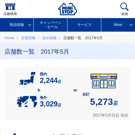
キャンペーン
商品情報
サービス
More
・セール
Home
企業情報
会社情報
店舗数一覧 2017年5月
店舗数一覧 2017年5月
国内
2,244
店
+
＝
合計
海外
5,273
3,029
店
店
2017年5月31日 現在