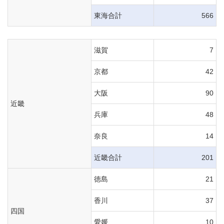
東海合計
566
滋賀
7
京都
42
大阪
90
近畿
兵庫
48
奈良
14
近畿合計
201
徳島
21
香川
37
四国
愛媛
10