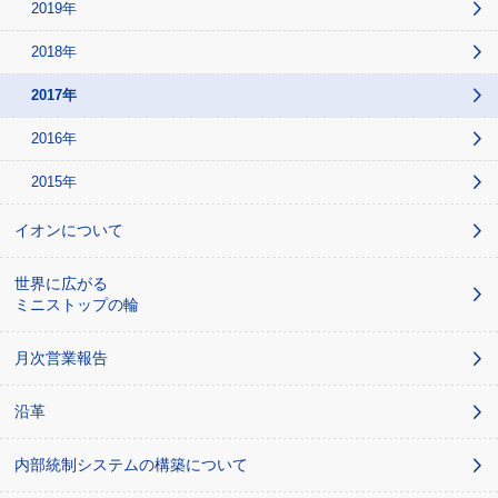
2019年
2018年
2017年
2016年
2015年
イオンについて
世界に広がる
ミニストップの輪
月次営業報告
沿革
内部統制システムの構築について