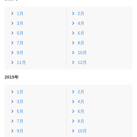
1月
2月
3月
4月
5月
6月
7月
8月
9月
10月
11月
12月
2015年
1月
2月
3月
4月
5月
6月
7月
8月
9月
10月