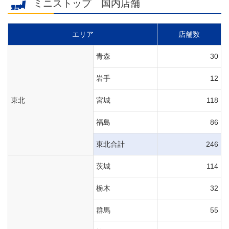
ミニストップ 国内店舗
エリア
店舗数
青森
30
岩手
12
東北
宮城
118
福島
86
東北合計
246
茨城
114
栃木
32
群馬
55