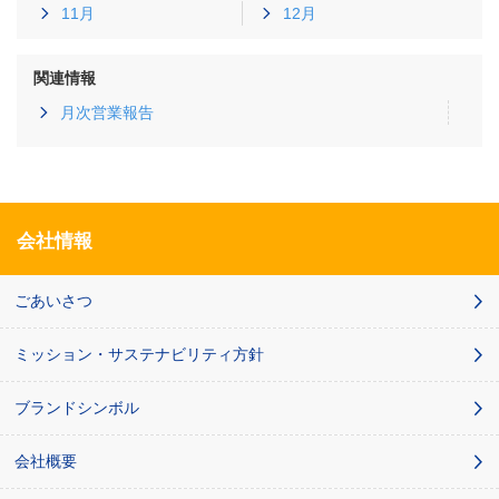
11月
12月
関連情報
月次営業報告
会社情報
ごあいさつ
ミッション・サステナビリティ方針
ブランドシンボル
会社概要