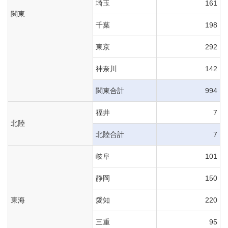
埼玉
161
関東
千葉
198
東京
292
神奈川
142
関東合計
994
福井
7
北陸
北陸合計
7
岐阜
101
静岡
150
東海
愛知
220
三重
95