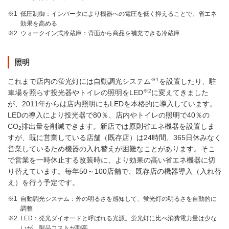
※1
低圧制御：インバータにより機器への電圧を低く抑えることで、省エネ
効果を高める
※2
ウォークイン式冷蔵庫：背面から商品を補充できる冷蔵庫
照明
※1
これまで店内の蛍光灯には自動調光システム
を設置したり、駐
※2
車場を照らす投光器やトイレの照明をLED
に変えてきました
が、2011年からは店内照明にもLEDを本格的に導入しています。
LEDの導入により投光器で80％、店内やトイレの照明で40％の
CO
排出量を削減できます。新店では原則省エネ機器を設置しま
2
すが、既に営業している店舗（既存店）は24時間、365日休みなく
営業しているため機器の入れ替えが困難なことがあります。そこ
で営業を一時休止する改装時に、より効果の高い省エネ機器に切
り替えています。毎年50～100店舗で、既存店の機器導入（入れ替
え）を行う予定です。
※1
自動調光システム：外の明るさを感知して、蛍光灯の明るさを自動的に
調整
※2
LED：発光ダイオードと呼ばれる光源。蛍光灯に比べ消費電力量は少な
いが、製品コストが割高