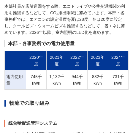
本部社員が店舗巡回をする際、エコドライブや公共交通機関の利
用を推奨するなどして、CO
排出削減に努めています。本部・各
2
事務所では、エアコンの設定温度を夏は28度、冬は20度に設定
し、クールビズ・ウォームビズを推奨するなどして、省エネに努
めています。2026年以降、室内照明のLED化を進めます。
本部・各事務所での電力使用量
2020年
2021年
2022年
2023年
2024年
度
度
度
度
度
電力使用
745千
1,132千
944千
832千
731千
量
kWh
kWh
kWh
kWh
kWh
物流での取り組み
統合輸配送管理システム