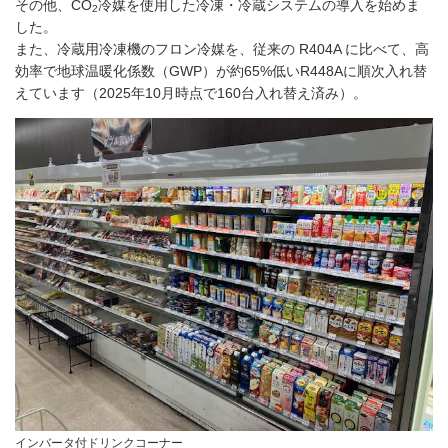
その他、CO
冷媒を使用した冷凍・冷蔵システムの導入を始めま
2
した。
また、冷蔵用冷凍機のフロン冷媒を、従来の R404A に比べて、高
効率で地球温暖化係数（GWP）が約65%低いR448Aに順次入れ替
えています（2025年10月時点で160台入れ替え済み）。
インバータ付ドリンクコーナー