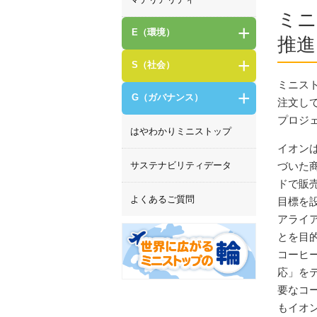
ミニ
+
E（環境）
推進
+
S（社会）
ミニス
+
G（ガバナンス）
注文し
プロジ
はやわかりミニストップ
イオン
サステナビリティデータ
づいた
ドで販
よくあるご質問
目標を
アライ
とを目
コーヒ
応」を
要なコ
もイオ