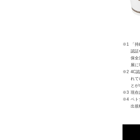
※1
「持
認証
保全
展に
※2
4C認
れて
とが
※3
現在
※4
ベト
出規