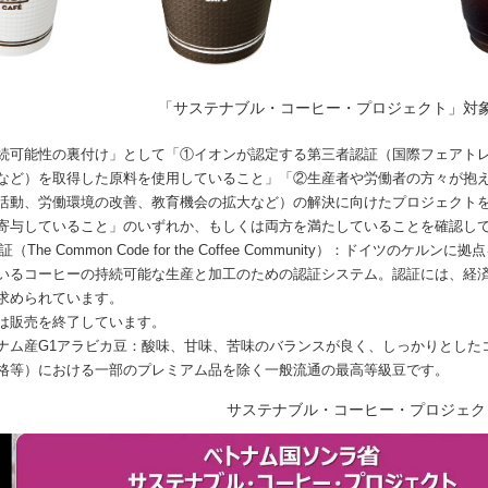
「サステナブル・コーヒー・プロジェクト」対
続可能性の裏付け」として「①イオンが認定する第三者認証（国際フェアト
など）を取得した原料を使用していること」「②生産者や労働者の方々が抱
活動、労働環境の改善、教育機会の拡大など）の解決に向けたプロジェクト
寄与していること」のいずれか、もしくは両方を満たしていることを確認し
証（The Common Code for the Coffee Community）：ドイツのケルン
いるコーヒーの持続可能な生産と加工のための認証システム。認証には、経
求められています。
は販売を終了しています。
ナム産G1アラビカ豆：酸味、甘味、苦味のバランスが良く、しっかりとした
格等）における一部のプレミアム品を除く一般流通の最高等級豆です。
サステナブル・コーヒー・プロジェク