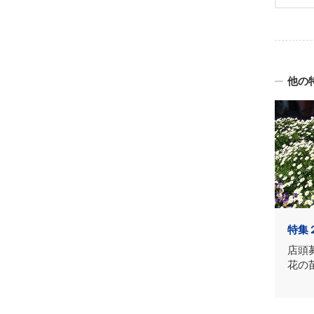
他の
特集
店頭
花の