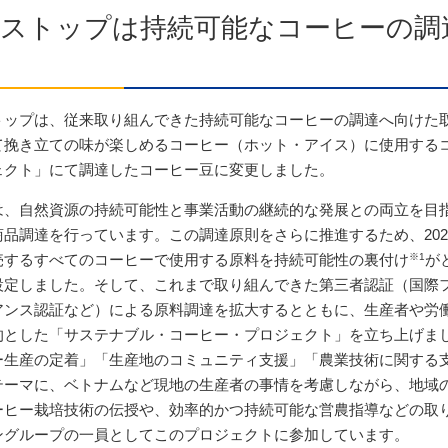
ストップは持続可能なコーヒーの調
トップは、従来取り組んできた持続可能なコーヒーの調達へ向けた
て挽き立ての味が楽しめるコーヒー（ホット・アイス）に使用する
ェクト」にて調達したコーヒー豆に変更しました。
は、自然資源の持続可能性と事業活動の継続的な発展との両立を目
商品調達を行っています。この調達原則をさらに推進するため、202
売するすべてのコーヒーで使用する原料を持続可能性の裏付け
※1
が
設定しました。そして、これまで取り組んできた第三者認証（国際
アンス認証など）による原料調達を拡大するとともに、生産者や労
的とした「サステナブル・コーヒー・プロジェクト」を立ち上げま
ー生産の定着」「生産地のコミュニティ支援」「農業技術に関する
テーマに、ベトナムなど現地の生産者の事情を考慮しながら、地域の
ーヒー栽培技術の伝授や、効率的かつ持続可能な営農指導などの取
ングループの一員としてこのプロジェクトに参加しています。