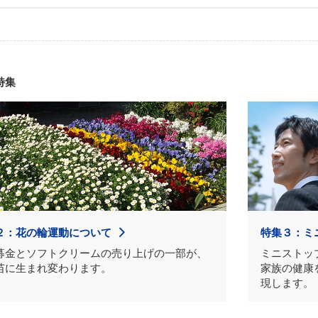
特集
２：花の輪運動について
特集３：ミ
募金とソフトクリームの売り上げの一部が、
ミニストッ
苗に生まれ変わります。
家族の健康
現します。