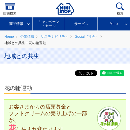
キャンペーン
商品情報
サービス
More
・セール
Home
企業情報
サステナビリティ
Social（社会）
地域との共生：花の輪運動
地域との共生
花の輪運動
お客さまからの店頭募金と
ソフトクリームの売り上げの一部
が、
花
に生まれ変わります。