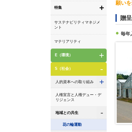
願いを
+
特集
贈呈
サステナビリティマネジメ
ント
毎年
マテリアリティ
+
E（環境）
-
S（社会）
+
人的資本への取り組み
人権宣言と人権デュー・デ
リジェンス
-
地域との共生
花の輪運動