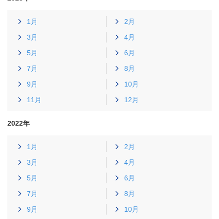
1月
2月
3月
4月
5月
6月
7月
8月
9月
10月
11月
12月
2022年
1月
2月
3月
4月
5月
6月
7月
8月
9月
10月