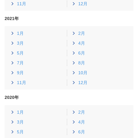
11月
12月
2021年
1月
2月
3月
4月
5月
6月
7月
8月
9月
10月
11月
12月
2020年
1月
2月
3月
4月
5月
6月