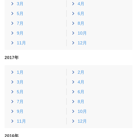
3月
4月
5月
6月
7月
8月
9月
10月
11月
12月
2017年
1月
2月
3月
4月
5月
6月
7月
8月
9月
10月
11月
12月
2016年