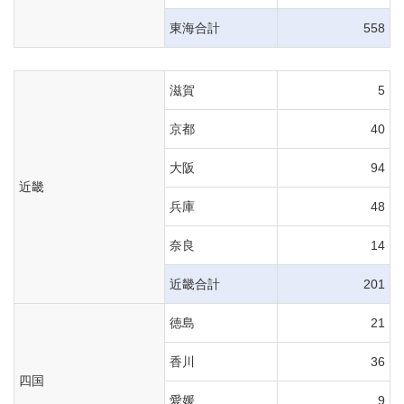
東海合計
558
滋賀
5
京都
40
大阪
94
近畿
兵庫
48
奈良
14
近畿合計
201
徳島
21
香川
36
四国
愛媛
9