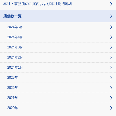
本社・事務所のご案内および本社周辺地図
店舗数一覧
2024年5月
2024年4月
2024年3月
2024年2月
2024年1月
2023年
2022年
2021年
2020年