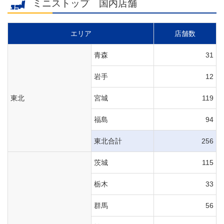
ミニストップ 国内店舗
エリア
店舗数
青森
31
岩手
12
東北
宮城
119
福島
94
東北合計
256
茨城
115
栃木
33
群馬
56