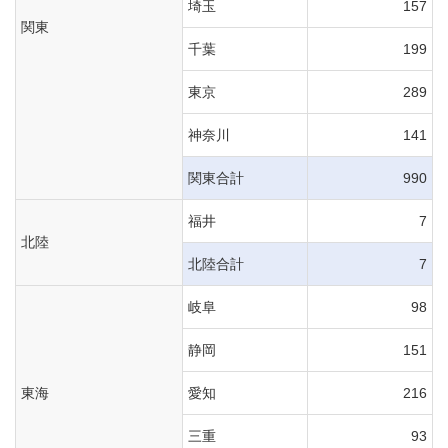
埼玉
157
関東
千葉
199
東京
289
神奈川
141
関東合計
990
福井
7
北陸
北陸合計
7
岐阜
98
静岡
151
東海
愛知
216
三重
93