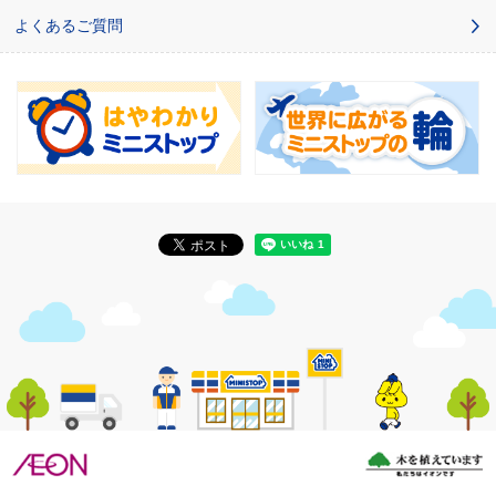
よくあるご質問