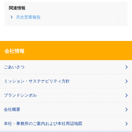
関連情報
月次営業報告
会社情報
ごあいさつ
ミッション・サステナビリティ方針
ブランドシンボル
会社概要
本社・事務所のご案内および本社周辺地図