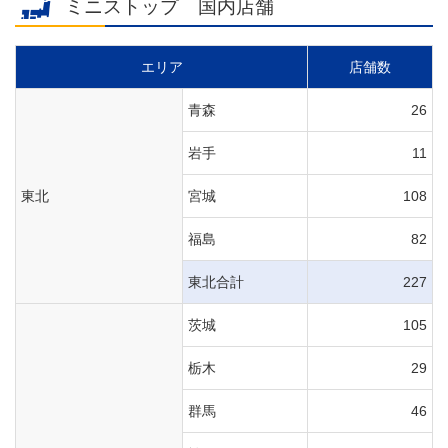
ミニストップ 国内店舗
エリア
店舗数
青森
26
岩手
11
東北
宮城
108
福島
82
東北合計
227
茨城
105
栃木
29
群馬
46