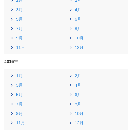
1月
2月
3月
4月
5月
6月
7月
8月
9月
10月
11月
12月
2015年
1月
2月
3月
4月
5月
6月
7月
8月
9月
10月
11月
12月