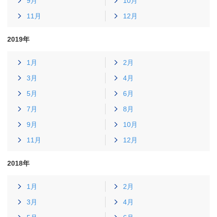
9月
10月
11月
12月
2019年
1月
2月
3月
4月
5月
6月
7月
8月
9月
10月
11月
12月
2018年
1月
2月
3月
4月