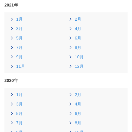
2021年
1月
2月
3月
4月
5月
6月
7月
8月
9月
10月
11月
12月
2020年
1月
2月
3月
4月
5月
6月
7月
8月