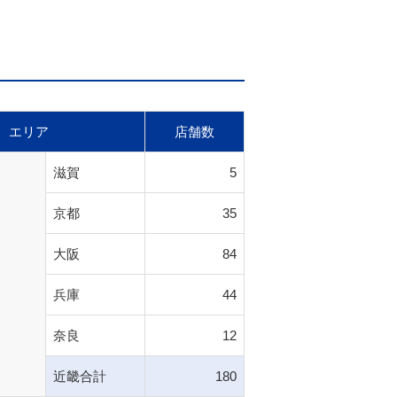
エリア
店舗数
滋賀
5
京都
35
大阪
84
兵庫
44
奈良
12
近畿合計
180