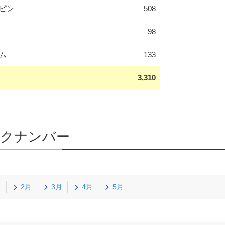
ピン
508
98
ム
133
3,310
クナンバー
月
2月
3月
4月
5月