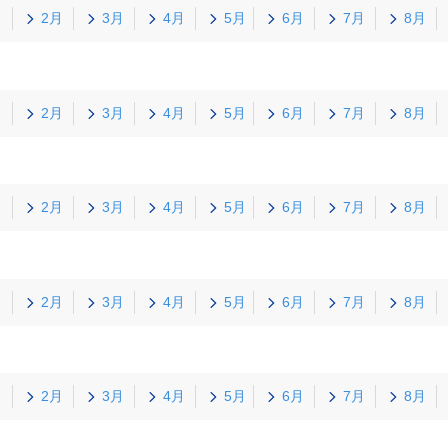
月
2月
3月
4月
5月
6月
7月
8月
月
2月
3月
4月
5月
6月
7月
8月
月
2月
3月
4月
5月
6月
7月
8月
月
2月
3月
4月
5月
6月
7月
8月
月
2月
3月
4月
5月
6月
7月
8月