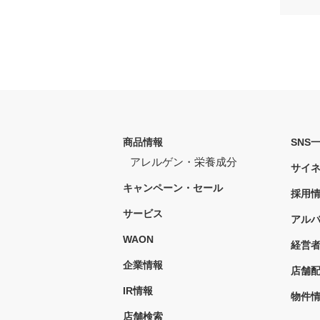
商品情報
SNS
アレルゲン・栄養成分
サイ
キャンペーン・セール
採用
サービス
アル
WAON
経営
企業情報
店舗
IR情報
物件
店舗検索