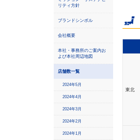
リティ方針
ブランドシンボル
会社概要
本社・事務所のご案内お
よび本社周辺地図
店舗数一覧
2024年5月
東北
2024年4月
2024年3月
2024年2月
2024年1月