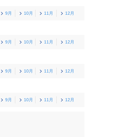
9月
10月
11月
12月
9月
10月
11月
12月
9月
10月
11月
12月
9月
10月
11月
12月