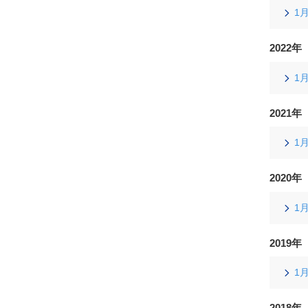
1
2022年
1
2021年
1
2020年
1
2019年
1
2018年