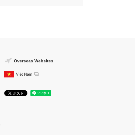
Overseas Websites
Viêt Nam
ー