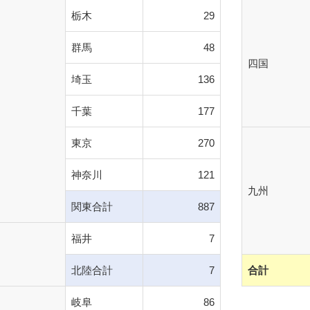
栃木
29
群馬
48
四国
埼玉
136
千葉
177
東京
270
神奈川
121
九州
関東合計
887
福井
7
北陸合計
7
合計
岐阜
86