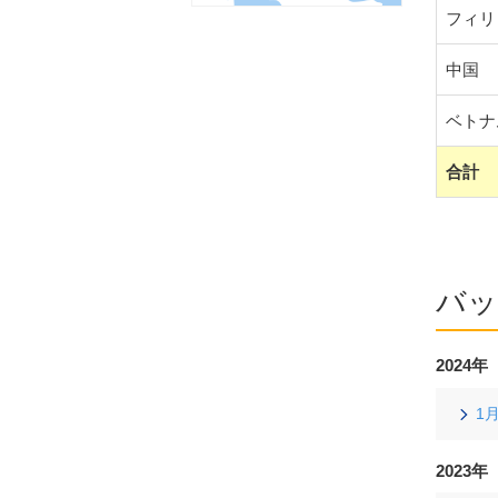
フィリ
中国
ベトナ
合計
バッ
2024年
1
2023年