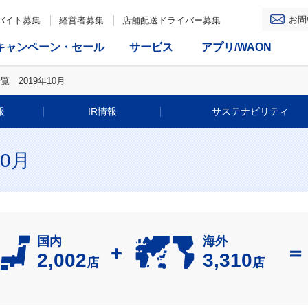
お問
バイト募集
経営者募集
店舗配送ドライバー募集
キャンペーン・セール
サービス
アプリ/WAON
覧 2019年10月
報
IR情報
サステナビリティ
0月
国内
海外
+
＝
2,002
3,310
店
店