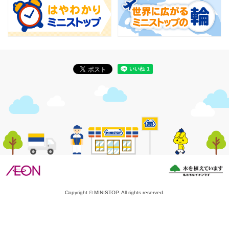
Copyright © MINISTOP. All rights reserved.