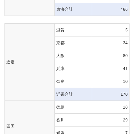
東海合計
466
滋賀
5
京都
34
大阪
80
近畿
兵庫
41
奈良
10
近畿合計
170
徳島
18
香川
29
四国
愛媛
7