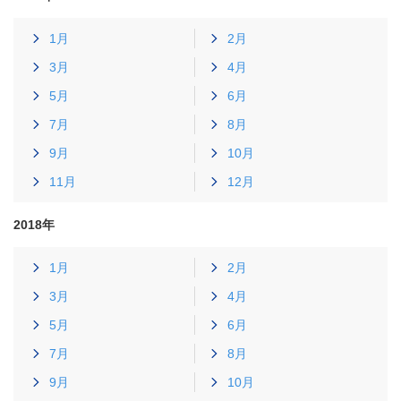
1月
2月
3月
4月
5月
6月
7月
8月
9月
10月
11月
12月
2018年
1月
2月
3月
4月
5月
6月
7月
8月
9月
10月