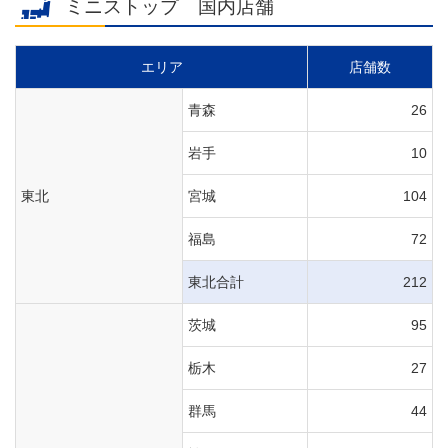
ミニストップ 国内店舗
エリア
店舗数
青森
26
岩手
10
東北
宮城
104
福島
72
東北合計
212
茨城
95
栃木
27
群馬
44