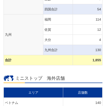
四国合計
54
福岡
114
佐賀
12
九州
大分
4
九州合計
130
合計
1,855
ミニストップ 海外店舗
エリア
店舗数
ベトナム
140