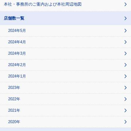
本社・事務所のご案内および本社周辺地図
店舗数一覧
2024年5月
2024年4月
2024年3月
2024年2月
2024年1月
2023年
2022年
2021年
2020年