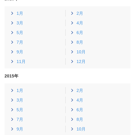
1月
2月
3月
4月
5月
6月
7月
8月
9月
10月
11月
12月
2015年
1月
2月
3月
4月
5月
6月
7月
8月
9月
10月