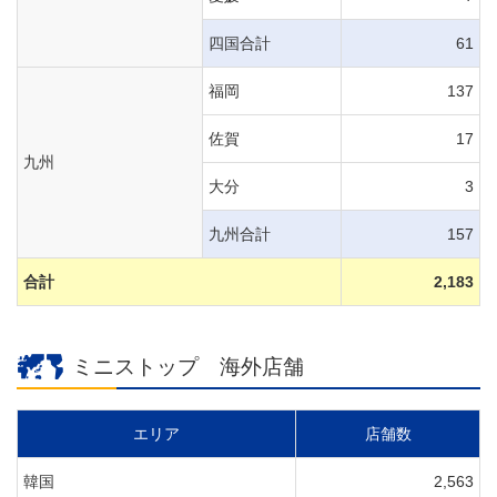
四国合計
61
福岡
137
佐賀
17
九州
大分
3
九州合計
157
合計
2,183
ミニストップ 海外店舗
エリア
店舗数
韓国
2,563