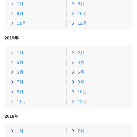
7月
8月
9月
10月
11月
12月
2019年
1月
2月
3月
4月
5月
6月
7月
8月
9月
10月
11月
12月
2018年
1月
2月