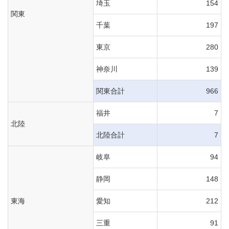
埼玉
154
関東
千葉
197
東京
280
神奈川
139
関東合計
966
福井
7
北陸
北陸合計
7
岐阜
94
静岡
148
東海
愛知
212
三重
91