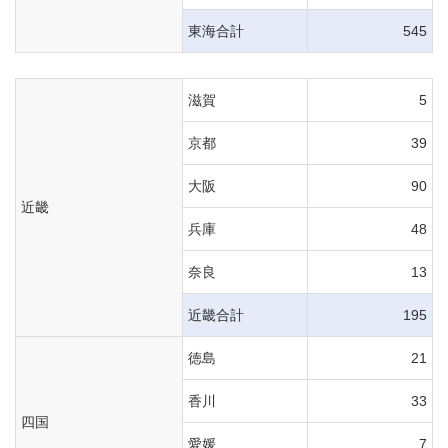
東海合計
545
滋賀
5
京都
39
大阪
90
近畿
兵庫
48
奈良
13
近畿合計
195
徳島
21
香川
33
四国
愛媛
7