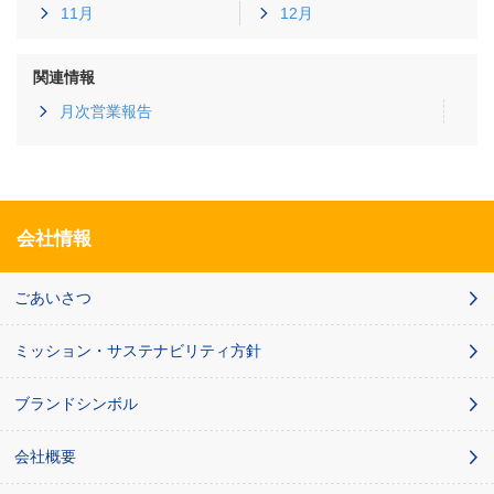
11月
12月
関連情報
月次営業報告
会社情報
ごあいさつ
ミッション・サステナビリティ方針
ブランドシンボル
会社概要