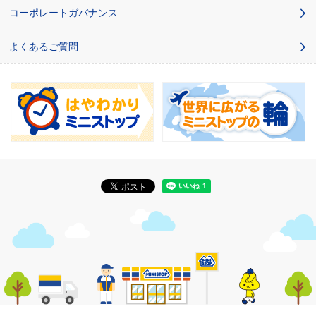
コーポレートガバナンス
よくあるご質問