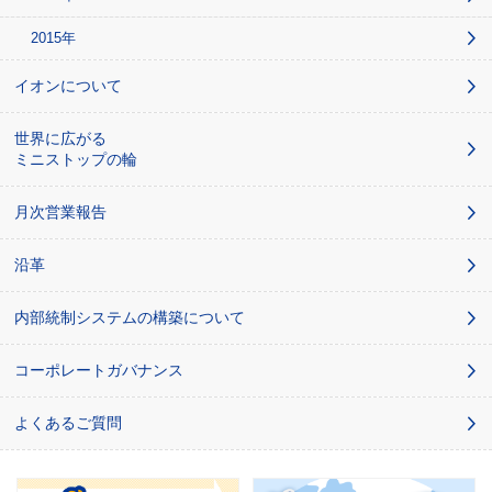
2015年
イオンについて
世界に広がる
ミニストップの輪
月次営業報告
沿革
内部統制システムの構築について
コーポレートガバナンス
よくあるご質問