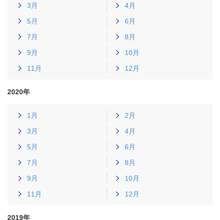
3月
4月
5月
6月
7月
8月
9月
10月
11月
12月
2020年
1月
2月
3月
4月
5月
6月
7月
8月
9月
10月
11月
12月
2019年