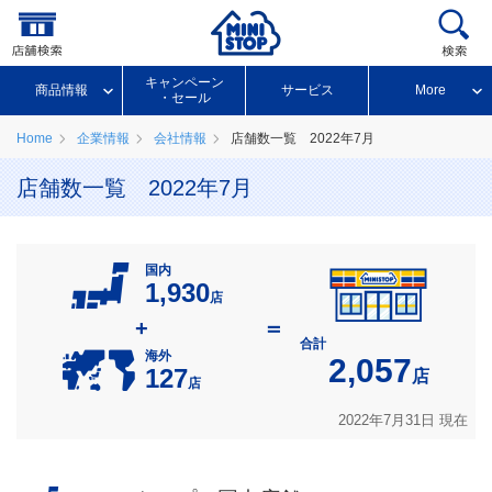
キャンペーン
商品情報
サービス
More
・セール
Home
企業情報
会社情報
店舗数一覧 2022年7月
店舗数一覧 2022年7月
国内
1,930
店
+
＝
合計
海外
2,057
127
店
店
2022年7月31日 現在