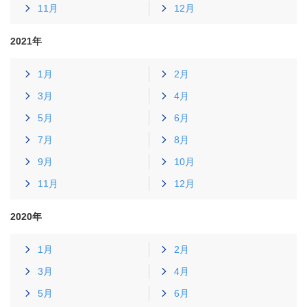
11月
12月
2021年
1月
2月
3月
4月
5月
6月
7月
8月
9月
10月
11月
12月
2020年
1月
2月
3月
4月
5月
6月