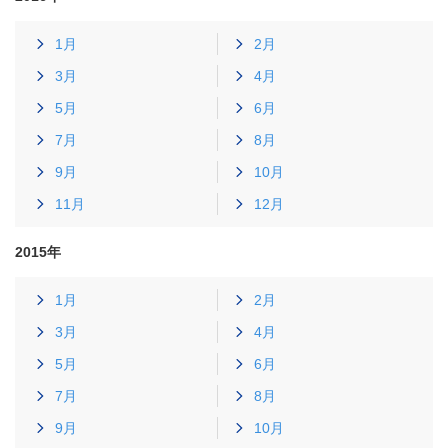
1月
2月
3月
4月
5月
6月
7月
8月
9月
10月
11月
12月
2015年
1月
2月
3月
4月
5月
6月
7月
8月
9月
10月