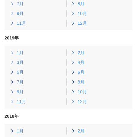
7月
8月
9月
10月
11月
12月
2019年
1月
2月
3月
4月
5月
6月
7月
8月
9月
10月
11月
12月
2018年
1月
2月