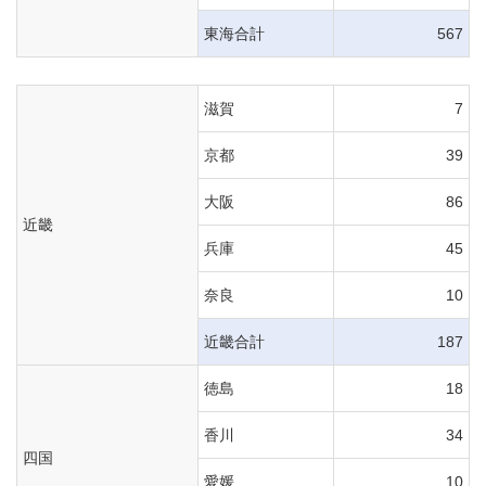
東海合計
567
滋賀
7
京都
39
大阪
86
近畿
兵庫
45
奈良
10
近畿合計
187
徳島
18
香川
34
四国
愛媛
10