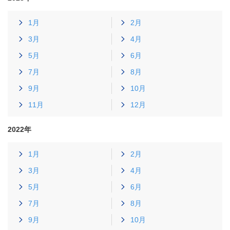
1月
2月
3月
4月
5月
6月
7月
8月
9月
10月
11月
12月
2022年
1月
2月
3月
4月
5月
6月
7月
8月
9月
10月