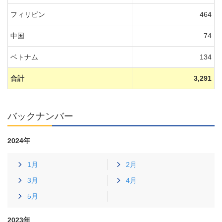
フィリピン
464
中国
74
ベトナム
134
合計
3,291
バックナンバー
2024年
1月
2月
3月
4月
5月
2023年