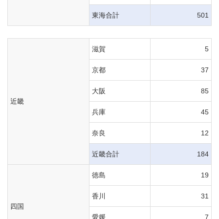
東海合計
501
滋賀
5
京都
37
大阪
85
近畿
兵庫
45
奈良
12
近畿合計
184
徳島
19
香川
31
四国
愛媛
7