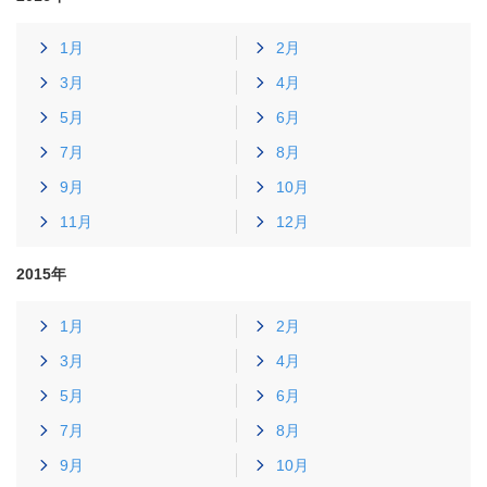
1月
2月
3月
4月
5月
6月
7月
8月
9月
10月
11月
12月
2015年
1月
2月
3月
4月
5月
6月
7月
8月
9月
10月