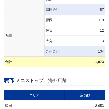
四国合計
57
福岡
119
佐賀
12
九州
大分
3
九州合計
134
合計
1,973
ミニストップ 海外店舗
エリア
店舗数
韓国
2,653