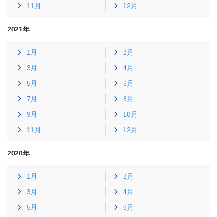
11月
12月
2021年
1月
2月
3月
4月
5月
6月
7月
8月
9月
10月
11月
12月
2020年
1月
2月
3月
4月
5月
6月