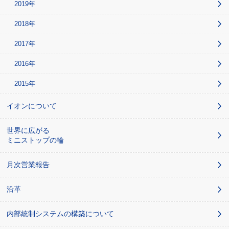
2019年
2018年
2017年
2016年
2015年
イオンについて
世界に広がる
ミニストップの輪
月次営業報告
沿革
内部統制システムの構築について