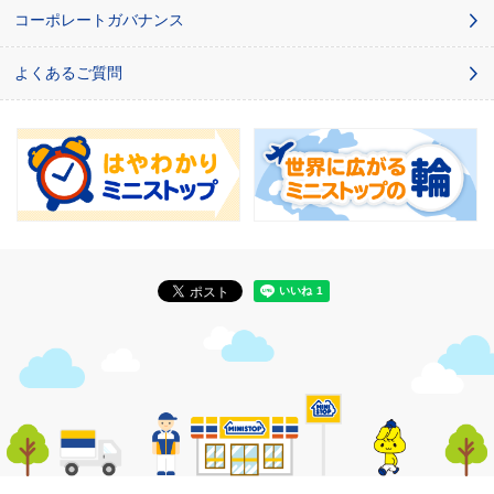
コーポレートガバナンス
よくあるご質問