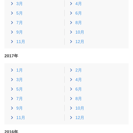
3月
4月
5月
6月
7月
8月
9月
10月
11月
12月
2017年
1月
2月
3月
4月
5月
6月
7月
8月
9月
10月
11月
12月
2016年