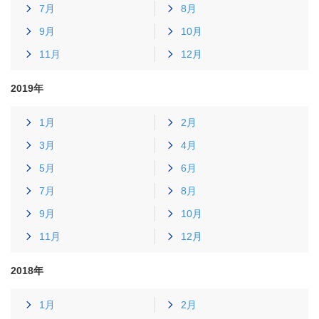
7月
8月
9月
10月
11月
12月
2019年
1月
2月
3月
4月
5月
6月
7月
8月
9月
10月
11月
12月
2018年
1月
2月