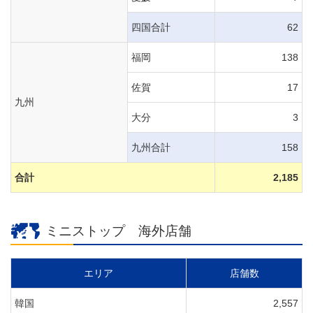
四国合計
62
福岡
138
佐賀
17
九州
大分
3
九州合計
158
合計
2,185
ミニストップ 海外店舗
エリア
店舗数
韓国
2,557