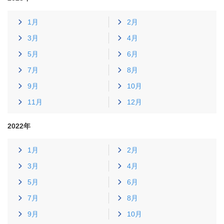
1月
2月
3月
4月
5月
6月
7月
8月
9月
10月
11月
12月
2022年
1月
2月
3月
4月
5月
6月
7月
8月
9月
10月