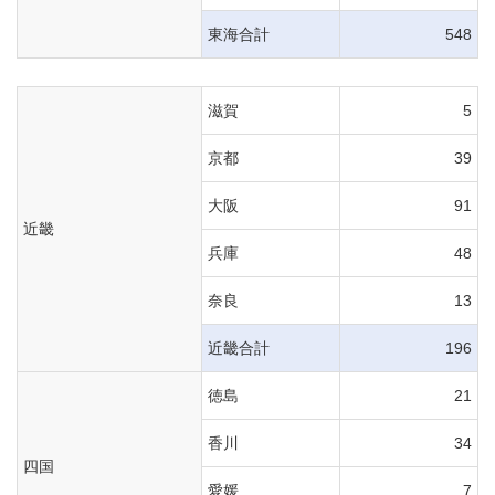
東海合計
548
滋賀
5
京都
39
大阪
91
近畿
兵庫
48
奈良
13
近畿合計
196
徳島
21
香川
34
四国
愛媛
7