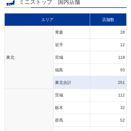
ミニストップ 国内店舗
エリア
店舗数
青森
28
岩手
12
東北
宮城
118
福島
93
東北合計
251
茨城
112
栃木
32
群馬
52