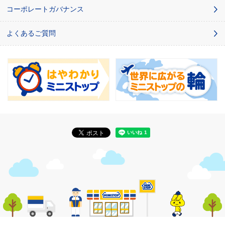
コーポレートガバナンス
よくあるご質問