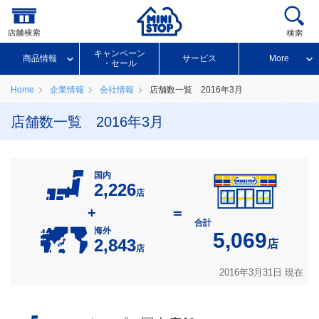
キャンペーン
商品情報
サービス
More
・セール
Home
企業情報
会社情報
店舗数一覧 2016年3月
店舗数一覧 2016年3月
国内
2,226
店
+
＝
合計
海外
5,069
2,843
店
店
2016年3月31日 現在