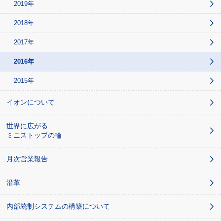
2019年
2018年
2017年
2016年
2015年
イオンについて
世界に広がる
ミニストップの輪
月次営業報告
沿革
内部統制システムの構築について