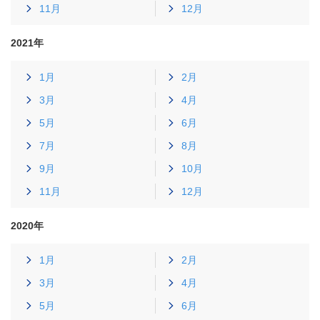
11月
12月
2021年
1月
2月
3月
4月
5月
6月
7月
8月
9月
10月
11月
12月
2020年
1月
2月
3月
4月
5月
6月