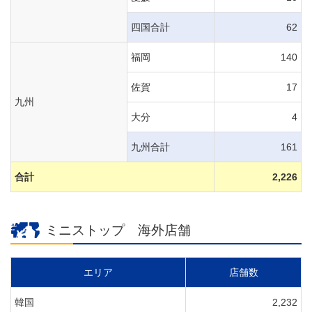
四国合計
62
福岡
140
佐賀
17
九州
大分
4
九州合計
161
合計
2,226
ミニストップ 海外店舗
エリア
店舗数
韓国
2,232