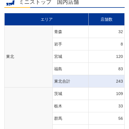
ミニストップ 国内店舗
エリア
店舗数
青森
32
岩手
8
東北
宮城
120
福島
83
東北合計
243
茨城
109
栃木
33
群馬
56