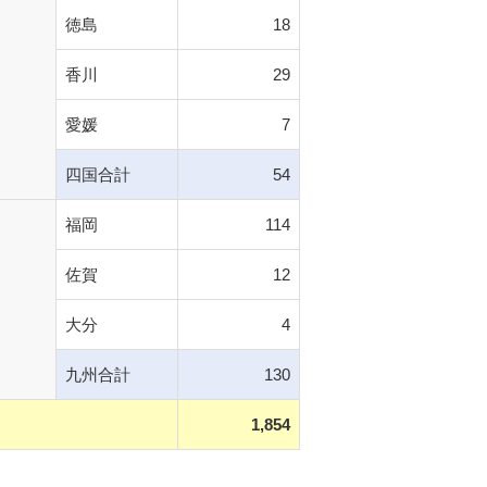
徳島
18
香川
29
愛媛
7
四国合計
54
福岡
114
佐賀
12
大分
4
九州合計
130
1,854