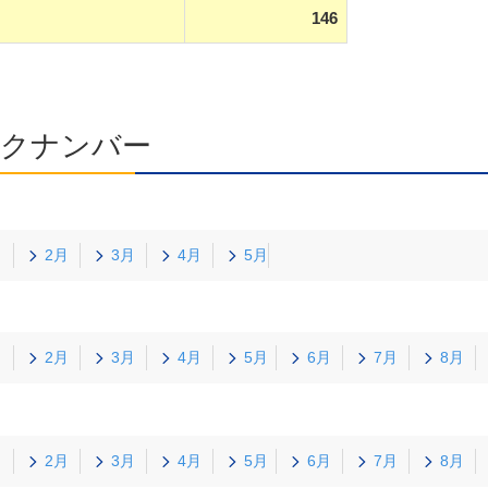
146
クナンバー
月
2月
3月
4月
5月
月
2月
3月
4月
5月
6月
7月
8月
月
2月
3月
4月
5月
6月
7月
8月