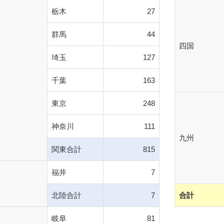
栃木
27
群馬
44
四国
埼玉
127
千葉
163
東京
248
神奈川
111
九州
関東合計
815
福井
7
北陸合計
7
合計
岐阜
81