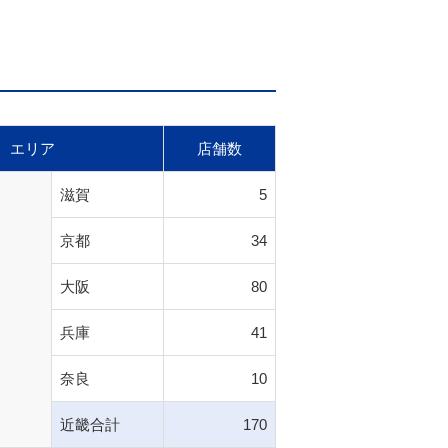
エリア
店舗数
滋賀
5
京都
34
大阪
80
兵庫
41
奈良
10
近畿合計
170