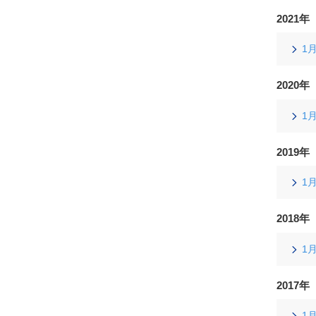
2021年
1
2020年
1
2019年
1
2018年
1
2017年
1