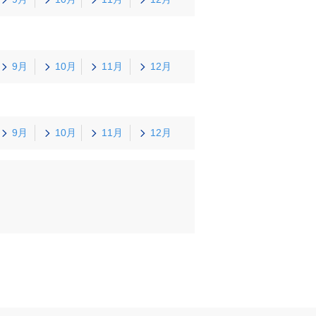
9月
10月
11月
12月
9月
10月
11月
12月