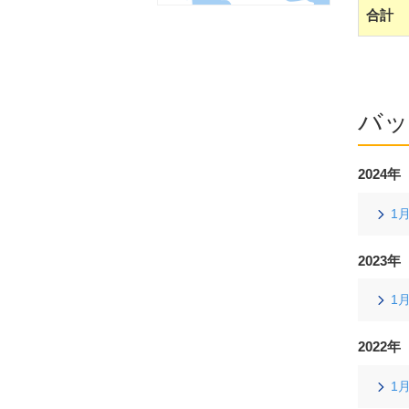
合計
バッ
2024年
1
2023年
1
2022年
1