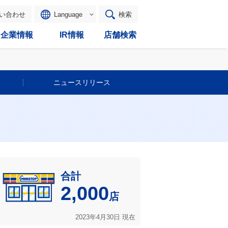
い合わせ
Language
検索
企業情報
IR情報
店舗検索
ニュースリリース
合計
2,000
店
2023年4月30日 現在