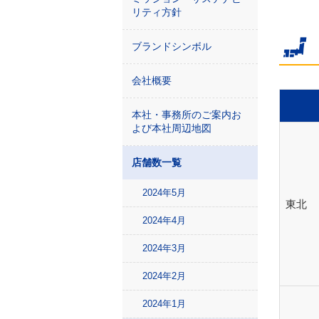
リティ方針
ブランドシンボル
会社概要
本社・事務所のご案内お
よび本社周辺地図
店舗数一覧
2024年5月
東北
2024年4月
2024年3月
2024年2月
2024年1月