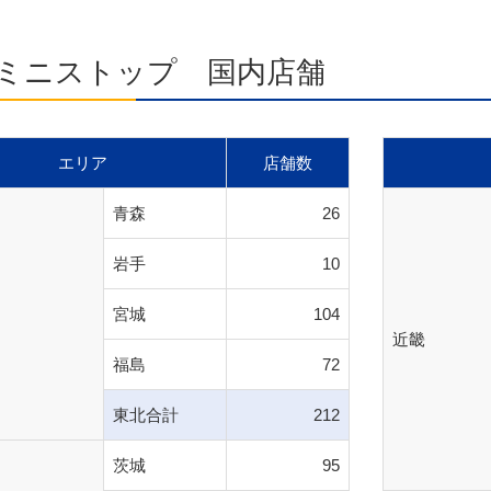
ミニストップ 国内店舗
エリア
店舗数
青森
26
岩手
10
宮城
104
近畿
福島
72
東北合計
212
茨城
95