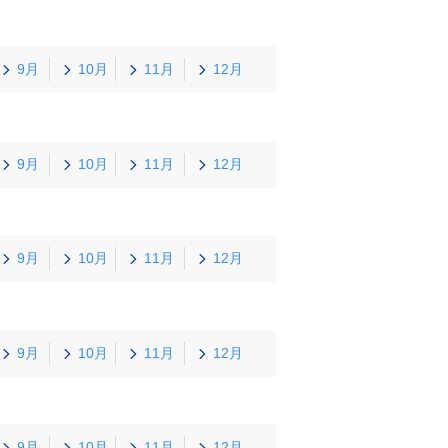
9月
10月
11月
12月
9月
10月
11月
12月
9月
10月
11月
12月
9月
10月
11月
12月
9月
10月
11月
12月