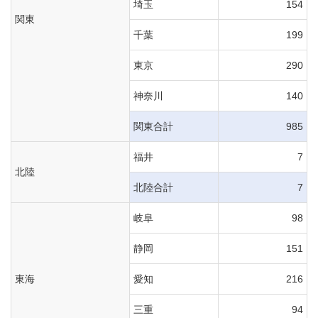
埼玉
154
関東
千葉
199
東京
290
神奈川
140
関東合計
985
福井
7
北陸
北陸合計
7
岐阜
98
静岡
151
東海
愛知
216
三重
94