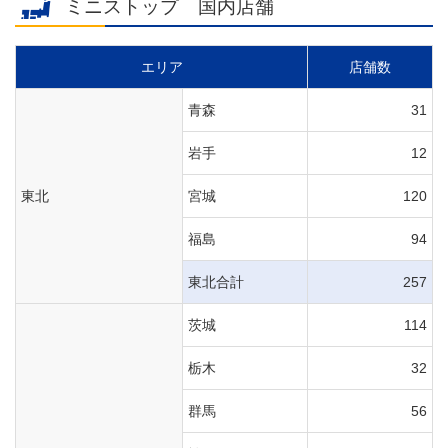
ミニストップ 国内店舗
エリア
店舗数
青森
31
岩手
12
東北
宮城
120
福島
94
東北合計
257
茨城
114
栃木
32
群馬
56