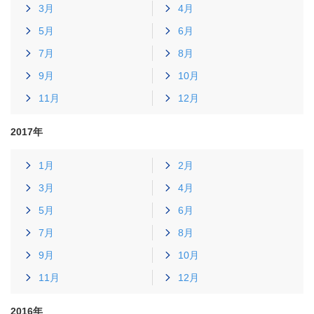
3月
4月
5月
6月
7月
8月
9月
10月
11月
12月
2017年
1月
2月
3月
4月
5月
6月
7月
8月
9月
10月
11月
12月
2016年