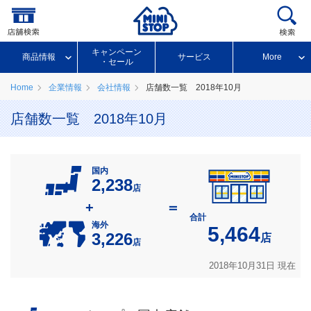
キャンペーン
商品情報
サービス
More
・セール
Home
企業情報
会社情報
店舗数一覧 2018年10月
店舗数一覧 2018年10月
国内
2,238
店
+
＝
合計
海外
5,464
3,226
店
店
2018年10月31日 現在