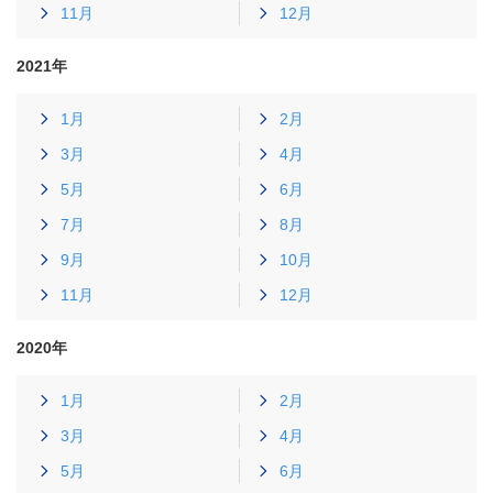
11月
12月
2021年
1月
2月
3月
4月
5月
6月
7月
8月
9月
10月
11月
12月
2020年
1月
2月
3月
4月
5月
6月