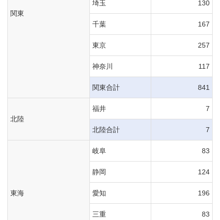
埼玉
130
関東
千葉
167
東京
257
神奈川
117
関東合計
841
福井
7
北陸
北陸合計
7
岐阜
83
静岡
124
東海
愛知
196
三重
83