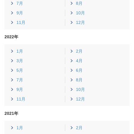
7月
8月
9月
10月
11月
12月
2022年
1月
2月
3月
4月
5月
6月
7月
8月
9月
10月
11月
12月
2021年
1月
2月