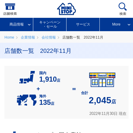
キャンペーン
商品情報
サービス
More
・セール
Home
企業情報
会社情報
店舗数一覧 2022年11月
店舗数一覧 2022年11月
国内
1,910
店
+
＝
合計
海外
2,045
135
店
店
2022年11月30日 現在