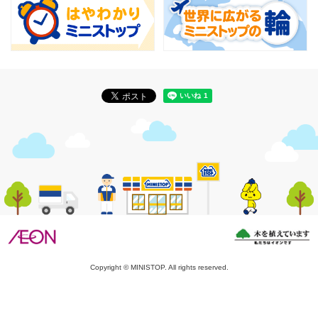
Copyright © MINISTOP. All rights reserved.