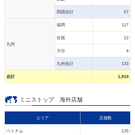
四国合計
57
福岡
117
佐賀
12
九州
大分
4
九州合計
133
合計
1,910
ミニストップ 海外店舗
エリア
店舗数
ベトナム
135