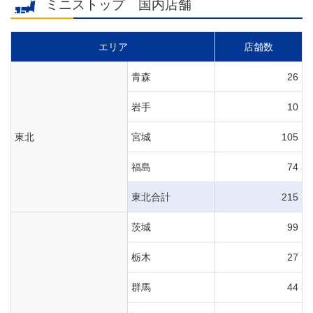
ミニストップ 国内店舗
エリア
店舗数
青森
26
岩手
10
東北
宮城
105
福島
74
東北合計
215
茨城
99
栃木
27
群馬
44