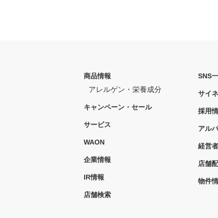
商品情報
SNS
アレルゲン・栄養成分
サイ
キャンペーン・セール
採用
サービス
アル
WAON
経営
企業情報
店舗
IR情報
物件
店舗検索