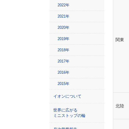
2022年
2021年
2020年
2019年
関東
2018年
2017年
2016年
2015年
イオンについて
北陸
世界に広がる
ミニストップの輪