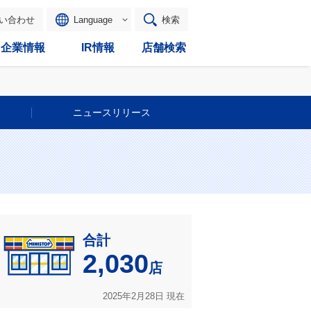
い合わせ
Language
検索
企業情報
IR情報
店舗検索
ニュースリリース
合計
2,030
店
2025年2月28日 現在