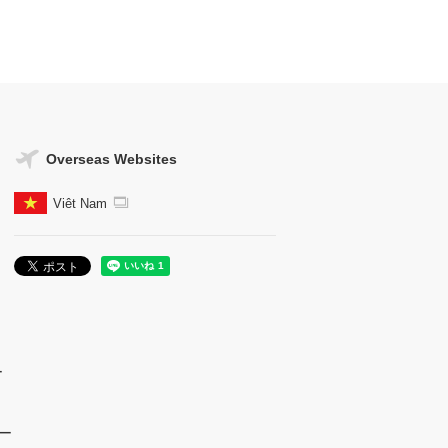
Overseas Websites
Viêt Nam
ー
ー