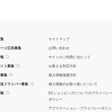
一覧
サイトマップ
ネージ広告募集
お問い合わせ
情報
サイトのご利用に当たって
バイト募集
お客さま対応方針
者募集
個人情報保護方針
配送ドライバー募集
個人情報のお取り扱いについて
情報
ECショッピングについてのプライバシ
ポリシー
アプリケーション・プライバシーポリシ