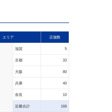
エリア
店舗数
滋賀
5
京都
33
大阪
80
兵庫
40
奈良
10
近畿合計
168