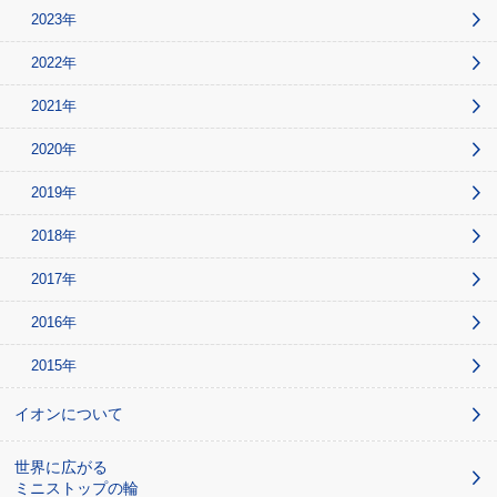
2023年
2022年
2021年
2020年
2019年
2018年
2017年
2016年
2015年
イオンについて
世界に広がる
ミニストップの輪