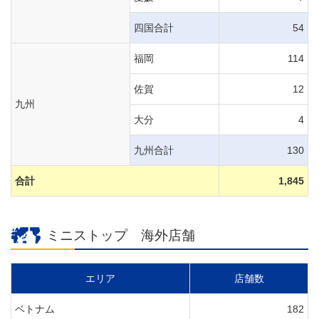
四国合計
54
福岡
114
佐賀
12
九州
大分
4
九州合計
130
合計
1,845
ミニストップ 海外店舗
エリア
店舗数
ベトナム
182