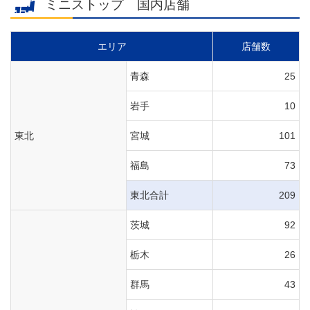
ミニストップ 国内店舗
エリア
店舗数
青森
25
岩手
10
東北
宮城
101
福島
73
東北合計
209
茨城
92
栃木
26
群馬
43