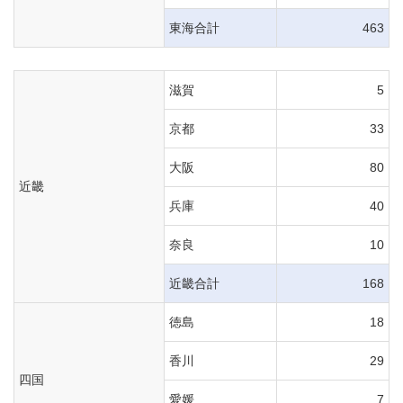
東海合計
463
滋賀
5
京都
33
大阪
80
近畿
兵庫
40
奈良
10
近畿合計
168
徳島
18
香川
29
四国
愛媛
7