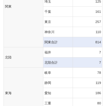
埼玉
125
関東
千葉
161
東京
257
神奈川
110
関東合計
814
福井
7
北陸
北陸合計
7
岐阜
78
静岡
119
東海
愛知
186
三重
80