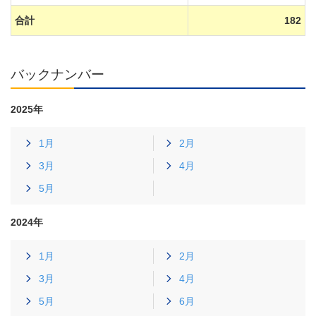
合計
182
バックナンバー
2025年
1月
2月
3月
4月
5月
2024年
1月
2月
3月
4月
5月
6月